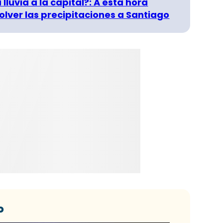
 lluvia a la capital?: A esta hora
olver las precipitaciones a Santiago
o