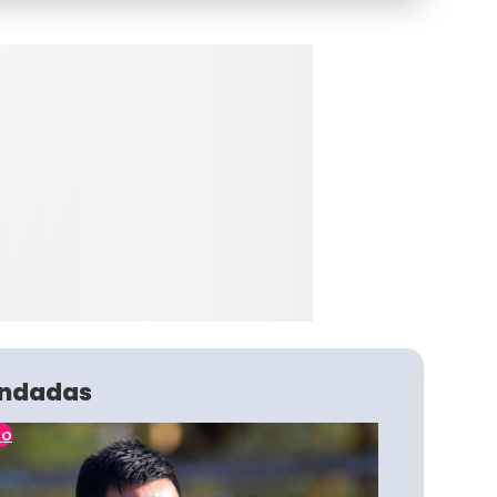
ndadas
no