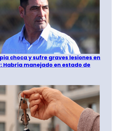
pia choca y sufre graves lesiones en
r: Habría manejado en estado de