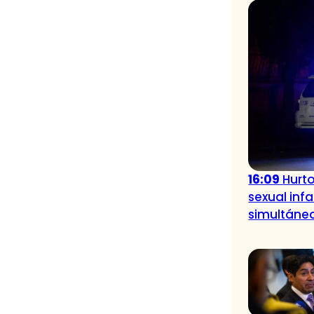
16:09
Hurt
sexual inf
simultáne