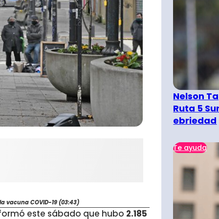
Nelson Ta
Ruta 5 Su
ebriedad
Te ayuda
 la vacuna COVID-19 (03:43)
informó este sábado que hubo
2.185