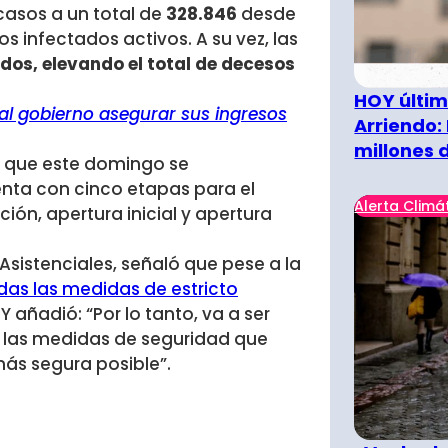
 casos a un total de
328.846
desde
 infectados activos. A su vez, las
idos, elevando el total de decesos
HOY últim
al gobierno asegurar sus ingresos
Arriendo:
millones 
ió que este domingo se
nta con cinco etapas para el
Alerta Climá
ón, apertura inicial y apertura
Asistenciales, señaló que pese a la
das las medidas de estricto
.
Y añadió: “Por lo tanto, va a ser
as las medidas de seguridad que
ás segura posible”.