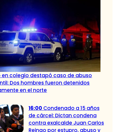
o en colegio destapó caso de abuso
antil: Dos hombres fueron detenidos
amente en el norte
16:00
Condenado a 15 años
de cárcel: Dictan condena
contra exalcalde Juan Carlos
Reinao por estupro, abuso y