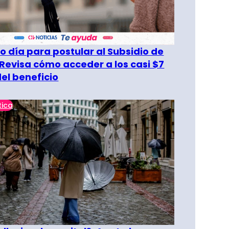
o día para postular al Subsidio de
 Revisa cómo acceder a los casi $7
del beneficio
tica