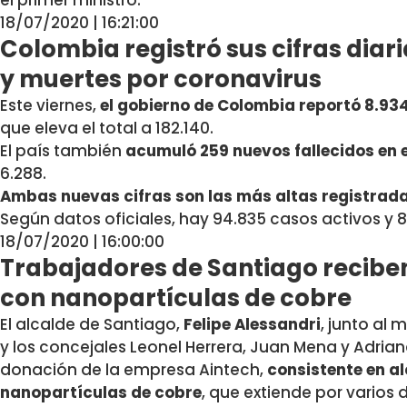
el primer ministro.
18/07/2020 | 16:21:00
Colombia registró sus cifras diar
y muertes por coronavirus
Este viernes,
el gobierno de Colombia reportó 8.93
que eleva el total a 182.140.
El país también
acumuló 259 nuevos fallecidos en e
6.288.
Ambas nuevas cifras son las más altas registradas
Según datos oficiales, hay 94.835
casos
activos y 
18/07/2020 | 16:00:00
Trabajadores de Santiago reciben
con nanopartículas de cobre
El alcalde de Santiago,
Felipe Alessandri
, junto al 
y los concejales Leonel Herrera, Juan Mena y Adrian
donación de la empresa Aintech,
consistente en al
nanopartículas de cobre
, que extiende por varios d