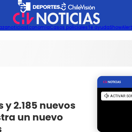
azanoticias
Economía
Casos policiales
Te ayuda
Show
Aler
s y 2.185 nuevos
stra un nuevo
s