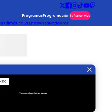
Programas
Programación
Señal en vivo
ta Climática
La Entrevista
Noticieros