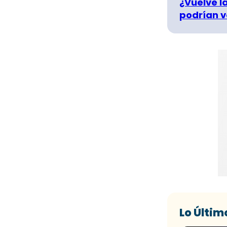
¿Vuelve la
podrían v
Lo Últim