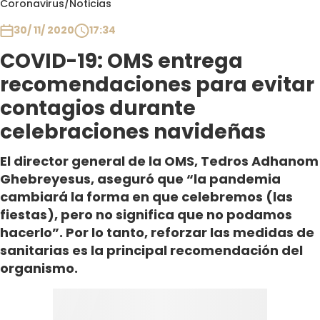
Coronavirus
/
Noticias
Club De La Comedia
Contigo en Directo
30/ 11/ 2020
17:34
Plan Perfecto
COVID-19: OMS entrega
El Tiempo
recomendaciones para evitar
Sabingo
contagios durante
Todos Los Programas
celebraciones navideñas
El director general de la OMS, Tedros Adhanom
Ghebreyesus, aseguró que “la pandemia
cambiará la forma en que celebremos (las
fiestas), pero no significa que no podamos
hacerlo”. Por lo tanto, reforzar las medidas de
sanitarias es la principal recomendación del
organismo.