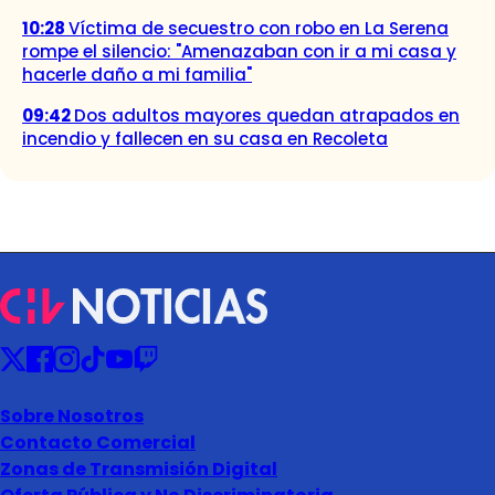
10:28
Víctima de secuestro con robo en La Serena
rompe el silencio: "Amenazaban con ir a mi casa y
hacerle daño a mi familia"
09:42
Dos adultos mayores quedan atrapados en
incendio y fallecen en su casa en Recoleta
Sobre Nosotros
Contacto Comercial
Zonas de Transmisión Digital