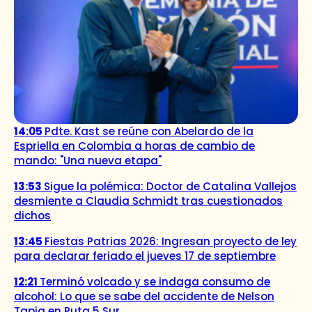
14:05
Pdte. Kast se reúne con Abelardo de la
Espriella en Colombia a horas de cambio de
mando: "Una nueva etapa"
13:53
Sigue la polémica: Doctor de Catalina Vallejos
desmiente a Claudia Schmidt tras cuestionados
dichos
13:45
Fiestas Patrias 2026: Ingresan proyecto de ley
para declarar feriado el jueves 17 de septiembre
12:21
Terminó volcado y se indaga consumo de
alcohol: Lo que se sabe del accidente de Nelson
Tapia en Ruta 5 Sur