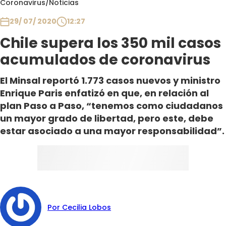
Coronavirus
/
Noticias
Club De La Comedia
Contigo en Directo
29/ 07/ 2020
12:27
Plan Perfecto
Chile supera los 350 mil casos
El Tiempo
acumulados de coronavirus
Sabingo
El Minsal reportó 1.773 casos nuevos y ministro
Todos Los Programas
Enrique Paris enfatizó en que, en relación al
plan Paso a Paso, “tenemos como ciudadanos
un mayor grado de libertad, pero este, debe
estar asociado a una mayor responsabilidad”.
Por Cecilia Lobos