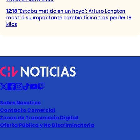
12:18
"Estaba metido en un hoyo": Arturo Longton
mostró su impactante cambio físico tras perder 18
kilos
Sobre Nosotros
Contacto Comercial
Zonas de Transmisión Digital
Oferta Pública y No Discriminatoria