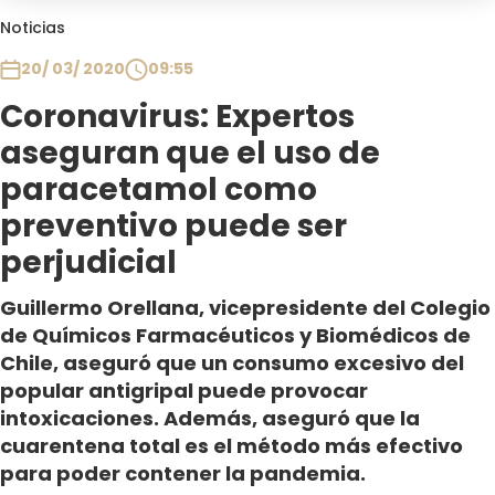
Club De La Comedia
Noticias
Contigo en Directo
20/ 03/ 2020
09:55
Plan Perfecto
Coronavirus: Expertos
El Tiempo
aseguran que el uso de
Sabingo
Todos Los Programas
paracetamol como
preventivo puede ser
perjudicial
Guillermo Orellana, vicepresidente del Colegio
de Químicos Farmacéuticos y Biomédicos de
Chile, aseguró que un consumo excesivo del
popular antigripal puede provocar
intoxicaciones. Además, aseguró que la
cuarentena total es el método más efectivo
para poder contener la pandemia.