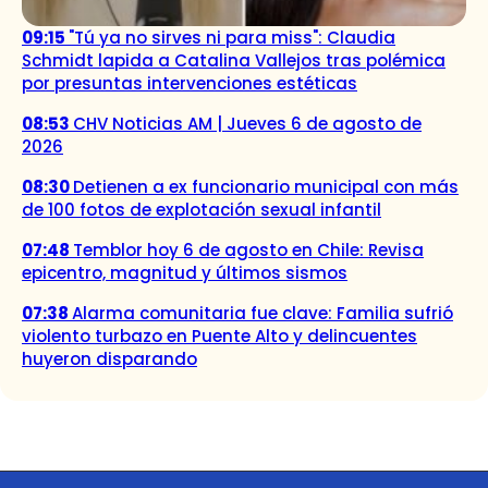
09:15
"Tú ya no sirves ni para miss": Claudia
Schmidt lapida a Catalina Vallejos tras polémica
por presuntas intervenciones estéticas
08:53
CHV Noticias AM | Jueves 6 de agosto de
2026
08:30
Detienen a ex funcionario municipal con más
de 100 fotos de explotación sexual infantil
07:48
Temblor hoy 6 de agosto en Chile: Revisa
epicentro, magnitud y últimos sismos
07:38
Alarma comunitaria fue clave: Familia sufrió
violento turbazo en Puente Alto y delincuentes
huyeron disparando