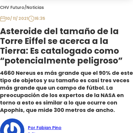
Club De La Comedia
CHV Futuro
/
Noticias
Contigo en Directo
10/ 11/ 2021
16:35
Plan Perfecto
Asteroide del tamaño de la
El Tiempo
Torre Eiffel se acerca a la
Sabingo
Todos Los Programas
Tierra: Es catalogado como
“potencialmente peligroso”
4660 Nereus es más grande que el 90% de este
tipo de objetos y su tamaño es casi tres veces
más grande que un campo de fútbol. La
preocupación de los expertos de la NASA en
torno a esto es similar a lo que ocurre con
Apophis, que mide 300 metros de ancho.
Por Fabian Pino