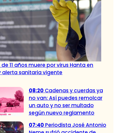
 de 11 años muere por virus Hanta en
 alerta sanitaria vigente
08:20
Cadenas y cuerdas ya
no van: Así puedes remolcar
un auto y no ser multado
según nuevo reglamento
07:40
Periodista José Antonio
Neme sufrió accidente de