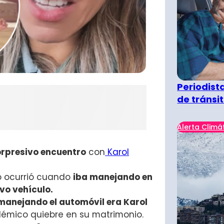
Periodist
de tránsi
Alerta Climá
orpresivo encuentro
con
Karol
ho ocurrió cuando
iba manejando en
vo vehículo.
anejando el automóvil era Karol
polémico quiebre en su matrimonio.