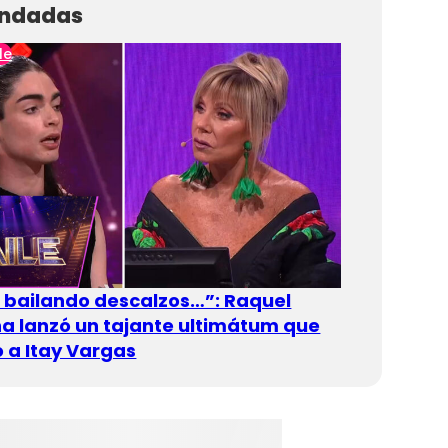
ndadas
le
n bailando descalzos…”: Raquel
 lanzó un tajante ultimátum que
 a Itay Vargas