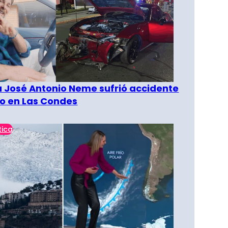
a José Antonio Neme sufrió accidente
to en Las Condes
tica