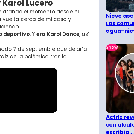
y Karol Lucero
relatando el momento desde el
Nieve ase
a vuelta cerca de mi casa y
Las comun
diciendo.
agua-nie
 deportivo
. Y
era Karol Dance
, así
Show
sado 7 de septiembre que dejaría
raíz de la polémica tras la
Actriz rev
con alcal
escribía...