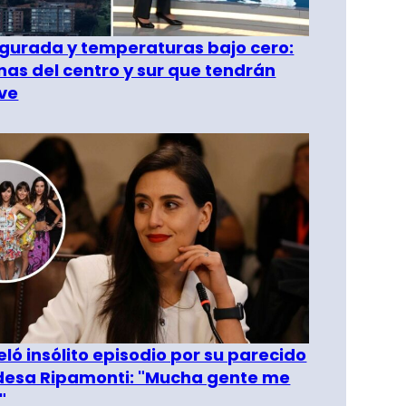
gurada y temperaturas bajo cero:
as del centro y sur que tendrán
ve
eló insólito episodio por su parecido
desa Ripamonti: "Mucha gente me
"