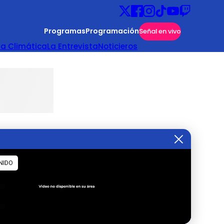
Programas
Programación
Señal en vivo
ta Climática
La Entrevista
Noticieros