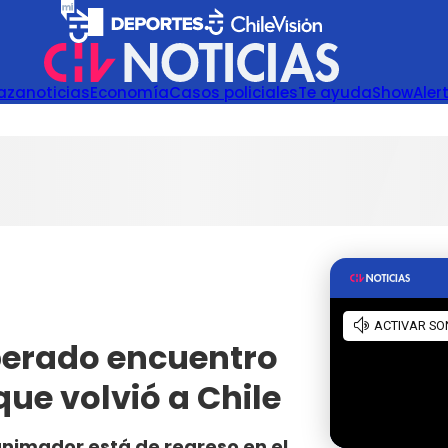
azanoticias
Economía
Casos policiales
Te ayuda
Show
Aler
sperado encuentro
ue volvió a Chile
animador está de regreso en el