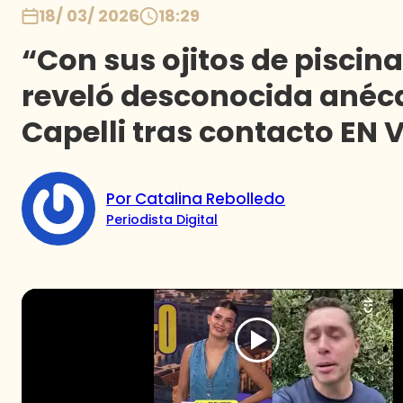
18/ 03/ 2026
18:29
“Con sus ojitos de piscina
reveló desconocida anéc
Capelli tras contacto EN 
Por Catalina Rebolledo
Periodista Digital