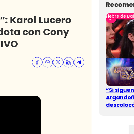
Recome
”: Karol Lucero
Fiebre de Bai
dota con Cony
VIVO
“Si sigue
Argandoña
descolocó