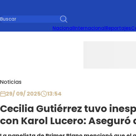
Nacional
Internacional
Reportajes
C
Noticias
29/ 09/ 2025
13:54
Cecilia Gutiérrez tuvo ine
con Karol Lucero: Aseguró q
La panelista de Primer Plano mencionó que el 