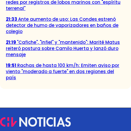
redes por registros de lobos marinos con "espíritu
terrenal"
21:33
Ante aumento de uso: Las Condes estrenó
detector de humo de vaporizadores en baños de
colegio
21:19
"Cafiche", "infiel" y "mantenido": Marité Matus
reiteró postura sobre Camilo Huerta y lanzó duro
mensaje
19:51
Rachas de hasta 100 km/h: Emiten aviso por
viento "moderado a fuerte" en dos regiones del
país