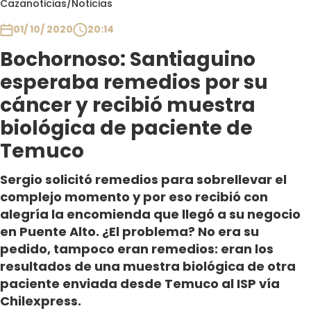
Cazanoticias
/
Noticias
Club De La Comedia
Contigo en Directo
01/ 10/ 2020
20:14
Plan Perfecto
Bochornoso: Santiaguino
El Tiempo
esperaba remedios por su
Sabingo
cáncer y recibió muestra
Todos Los Programas
biológica de paciente de
Temuco
Sergio solicitó remedios para sobrellevar el
complejo momento y por eso recibió con
alegría la encomienda que llegó a su negocio
en Puente Alto. ¿El problema? No era su
pedido, tampoco eran remedios: eran los
resultados de una muestra biológica de otra
paciente enviada desde Temuco al ISP vía
Chilexpress.