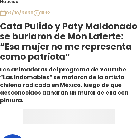
Noticias
Club De La Comedia
Contigo en Directo
02/ 10/ 2020
18:12
Plan Perfecto
Cata Pulido y Paty Maldonado
El Tiempo
se burlaron de Mon Laferte:
Sabingo
“Esa mujer no me representa
Todos Los Programas
como patriota”
Las animadoras del programa de YouTube
“Las Indomables” se mofaron de la artista
chilena radicada en México, luego de que
desconocidos dañaran un mural de ella con
pintura.