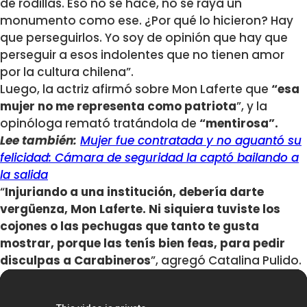
de rodillas. Eso no se hace, no se raya un
monumento como ese. ¿Por qué lo hicieron? Hay
que perseguirlos. Yo soy de opinión que hay que
perseguir a esos indolentes que no tienen amor
por la cultura chilena”.
Luego, la actriz afirmó sobre Mon Laferte que
“esa
mujer no me representa como patriota
”, y la
opinóloga remató tratándola de
“mentirosa”.
Lee también:
Mujer fue contratada y no aguantó su
felicidad: Cámara de seguridad la captó bailando a
la salida
“
Injuriando a una institución, debería darte
vergüenza, Mon Laferte. Ni siquiera tuviste los
cojones o las pechugas que tanto te gusta
mostrar, porque las tenís bien feas, para pedir
disculpas a Carabineros
”, agregó Catalina Pulido.