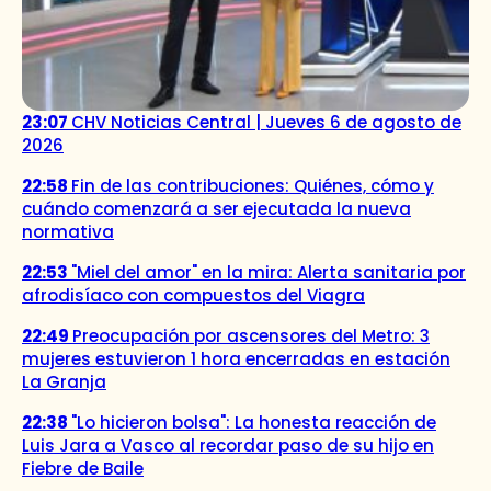
23:07
CHV Noticias Central | Jueves 6 de agosto de
2026
22:58
Fin de las contribuciones: Quiénes, cómo y
cuándo comenzará a ser ejecutada la nueva
normativa
22:53
"Miel del amor" en la mira: Alerta sanitaria por
afrodisíaco con compuestos del Viagra
22:49
Preocupación por ascensores del Metro: 3
mujeres estuvieron 1 hora encerradas en estación
La Granja
22:38
"Lo hicieron bolsa": La honesta reacción de
Luis Jara a Vasco al recordar paso de su hijo en
Fiebre de Baile