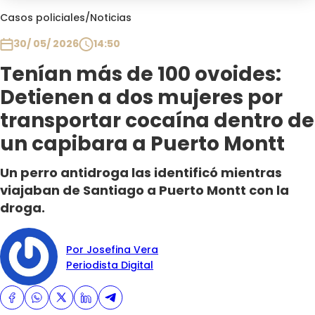
Club De La Comedia
Casos policiales
/
Noticias
Contigo en Directo
30/ 05/ 2026
14:50
Plan Perfecto
Tenían más de 100 ovoides:
El Tiempo
Detienen a dos mujeres por
Sabingo
Todos Los Programas
transportar cocaína dentro de
un capibara a Puerto Montt
Un perro antidroga las identificó mientras
viajaban de Santiago a Puerto Montt con la
droga.
Por Josefina Vera
Periodista Digital