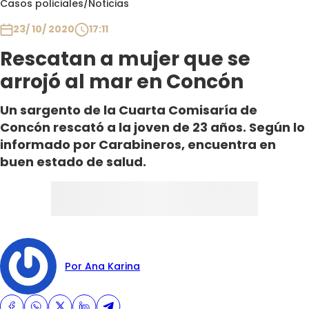
Casos policiales
/
Noticias
Club De La Comedia
Contigo en Directo
23/ 10/ 2020
17:11
Plan Perfecto
Rescatan a mujer que se
El Tiempo
arrojó al mar en Concón
Sabingo
Un sargento de la Cuarta Comisaría de
Todos Los Programas
Concón rescató a la joven de 23 años. Según lo
informado por Carabineros, encuentra en
buen estado de salud.
Por Ana Karina