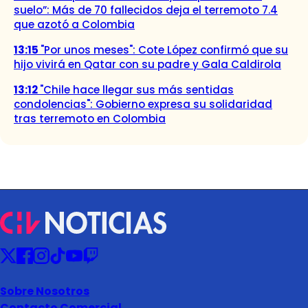
suelo”: Más de 70 fallecidos deja el terremoto 7.4
que azotó a Colombia
13:15
"Por unos meses": Cote López confirmó que su
hijo vivirá en Qatar con su padre y Gala Caldirola
13:12
"Chile hace llegar sus más sentidas
condolencias": Gobierno expresa su solidaridad
tras terremoto en Colombia
Sobre Nosotros
Contacto Comercial