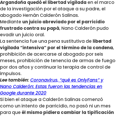
Argandoña quedó el libertad vigilada
en el marco
de la investigación por el ataque a su padre, el
abogado Hernán Calderón Salinas.
Mediante
un juicio abreviado por el parricidio
frustrado contra su papá
, Nano Calderón pudo
evadir un juicio oral.
La sentencia fue una pena sustitutiva de
libertad
vigilada “intensiva” por el término de la condena
,
prohibición de acercarse al abogado por seis
meses, prohibición de tenencia de armas de fuego
por dos años y continuar la terapia de control de
impulsos.
Lee también:
Coronavirus, “qué es OnlyFans” y
Nano Calderón: Estas fueron las tendencias en
Google durante 2020
Si bien el ataque a Calderón Salinas comenzó
como un intento de parricidio, no pasó ni un mes
para que
él mismo pidiera cambiar la tipificación