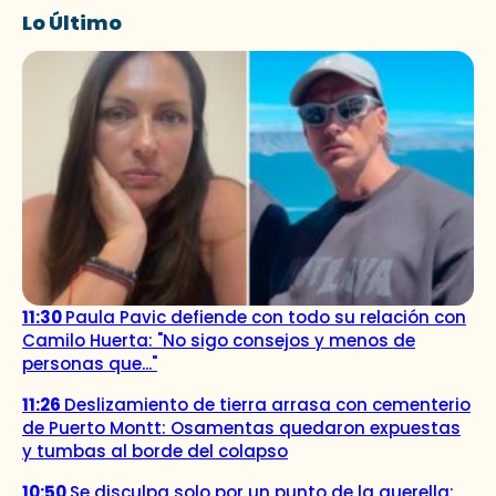
Lo Último
11:30
Paula Pavic defiende con todo su relación con
Camilo Huerta: "No sigo consejos y menos de
personas que..."
11:26
Deslizamiento de tierra arrasa con cementerio
de Puerto Montt: Osamentas quedaron expuestas
y tumbas al borde del colapso
10:50
Se disculpa solo por un punto de la querella: