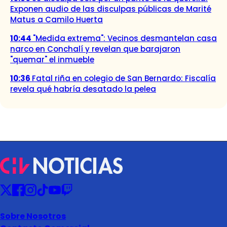
Exponen audio de las disculpas públicas de Marité
Matus a Camilo Huerta
10:44
"Medida extrema": Vecinos desmantelan casa
narco en Conchalí y revelan que barajaron
"quemar" el inmueble
10:36
Fatal riña en colegio de San Bernardo: Fiscalía
revela qué habría desatado la pelea
Sobre Nosotros