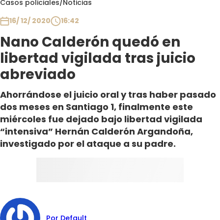
Casos policiales
/
Noticias
Club De La Comedia
Contigo en Directo
16/ 12/ 2020
16:42
Plan Perfecto
Nano Calderón quedó en
El Tiempo
libertad vigilada tras juicio
Sabingo
abreviado
Todos Los Programas
Ahorrándose el juicio oral y tras haber pasado
dos meses en Santiago 1, finalmente este
miércoles fue dejado bajo libertad vigilada
“intensiva” Hernán Calderón Argandoña,
investigado por el ataque a su padre.
Por Default