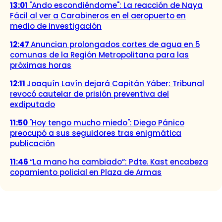
13:01
"Ando escondiéndome": La reacción de Naya
Fácil al ver a Carabineros en el aeropuerto en
medio de investigación
12:47
Anuncian prolongados cortes de agua en 5
comunas de la Región Metropolitana para las
próximas horas
12:11
Joaquín Lavín dejará Capitán Yáber: Tribunal
revocó cautelar de prisión preventiva del
exdiputado
11:50
"Hoy tengo mucho miedo": Diego Pánico
preocupó a sus seguidores tras enigmática
publicación
11:46
“La mano ha cambiado”: Pdte. Kast encabeza
copamiento policial en Plaza de Armas