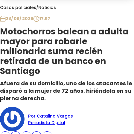
Club De La Comedia
Casos policiales
/
Noticias
Contigo en Directo
28/ 05/ 2026
17:57
Plan Perfecto
Motochorros balean a adulta
El Tiempo
mayor para robarle
Sabingo
Todos Los Programas
millonaria suma recién
retirada de un banco en
Santiago
Afuera de su domicilio, uno de los atacantes le
disparó a la mujer de 72 años, hiriéndola en su
pierna derecha.
Por Catalina Vargas
Periodista Digital