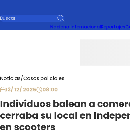
Nacional
Internacional
Reportajes
C
Noticias
/
Casos policiales
13/ 12/ 2025
08:00
Individuos balean a comer
cerraba su local en Indep
en scooters