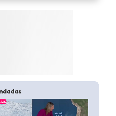
ndadas
tica