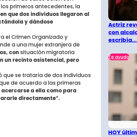
los primeros antecedentes, la
en que dos individuos llegaron al
actándola y dándose
Actriz rev
con alcal
ntra el Crimen Organizado y
escribía...
onde a
una mujer extranjera de
os, con
situación migratoria
Te ayuda
n un recinto asistencial, pero
 que se trataría de dos individuos
 que de acuerdo a las primeras
e acercarse a ella como para
pararle directamente”.
HOY últim