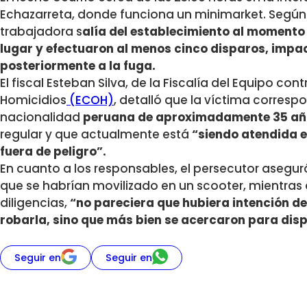
Echazarreta, donde funciona un minimarket. Según 
trabajadora s
alía del establecimiento al momento 
lugar y efectuaron al menos cinco disparos, imp
posteriormente a la fuga.
El fiscal Esteban Silva, de la Fiscalía del Equipo co
Homicidios
(ECOH)
, detalló que
la víctima corresp
nacionalidad
peruana de aproximadamente 35 añ
regular y que actualmente está
“siendo atendida e
fuera de peligro”.
En cuanto a los responsables, el persecutor aseguró
que se habrían movilizado en un scooter, mientras
diligencias,
“no pareciera que hubiera intención d
robarla, sino que más bien se acercaron para dis
Seguir en
Seguir en