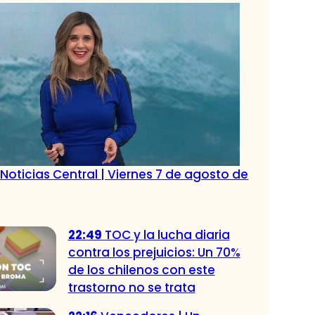
Noticias Central | Viernes 7 de agosto de
22:49
TOC y la lucha diaria
contra los prejuicios: Un 70%
de los chilenos con este
trastorno no se trata