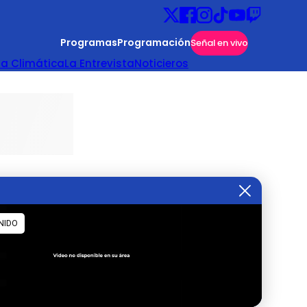
Programas
Programación
Señal en vivo
ta Climática
La Entrevista
Noticieros