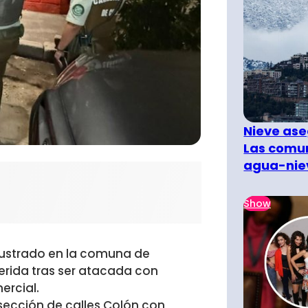
Nieve ase
Las comun
agua-nie
Show
frustrado en la comuna de
erida tras ser atacada con
ercial.
rsección de calles Colón con