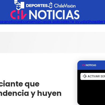
azanoticias
Economía
Casos policiales
Te ayuda
Show
Aler
ciante que
endencia y huyen