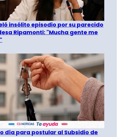
eló insólito episodio por su parecido
desa Ripamonti: "Mucha gente me
"
o día para postular al Subsidio de