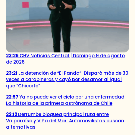
23:26
CHV Noticias Central | Domingo 9 de agosto
de 2026
23:21
La detención de “El Panda”: Disparó más de 30
veces a carabineros y cayó por desamor al igual
que “Chicorte”
22:57
Ya no puede ver el cielo por una enfermedad:
La historia de la primera astrónoma de Chile
22:12
Derrumbe bloquea principal ruta entre
Valparaíso y Viña del Mar: Automovilistas buscan
alternativas