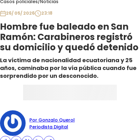
Casos policiales
/
Noticias
Club De La Comedia
Contigo en Directo
26/ 05/ 2026
23:18
Plan Perfecto
Hombre fue baleado en San
El Tiempo
Ramón: Carabineros registró
Sabingo
su domicilio y quedó detenido
Todos Los Programas
La víctima de nacionalidad ecuatoriana y 25
años, caminaba por la vía pública cuando fue
sorprendido por un desconocido.
Por Gonzalo Querol
Periodista Digital