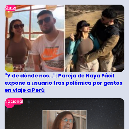
Show
"Y de dónde nos...": Pareja de Naya Fácil
expone a usuario tras polémica por gastos
en viaje a Perú
Nacional