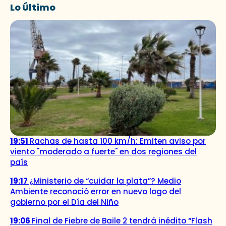
Lo Último
19:51
Rachas de hasta 100 km/h: Emiten aviso por
viento "moderado a fuerte" en dos regiones del
país
19:17
¿Ministerio de “cuidar la plata”? Medio
Ambiente reconoció error en nuevo logo del
gobierno por el Día del Niño
19:06
Final de Fiebre de Baile 2 tendrá inédito “Flash