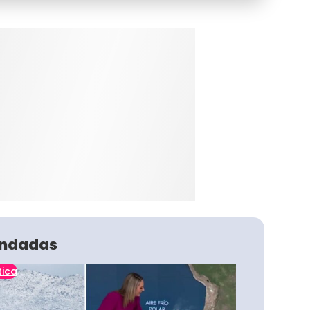
ndadas
tica