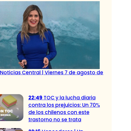
Noticias Central | Viernes 7 de agosto de
22:49
TOC y la lucha diaria
contra los prejuicios: Un 70%
de los chilenos con este
trastorno no se trata