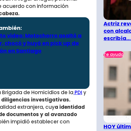
 de acuerdo con información
 cabeza.
Actriz rev
también:
con alcal
ito video: Motochorro asaltó a
escribía...
, chocó y huyó en pick up de
ón en Santiago
Te ayuda
la Brigada de Homicidios de la
PDI
y
 diligencias investigativas.
lidad extranjera, cuy
a identidad
 de documentos y al avanzado
ién impidió establecer con
HOY últim