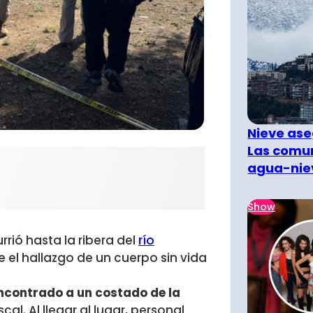
Nieve ase
Las comun
agua-nie
Show
rió hasta la ribera del
río
e el
hallazgo de un cuerpo sin vida
ncontrado a un costado de la
cal. Al llegar al lugar, personal