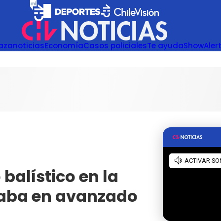
azanoticias
Economía
Casos policiales
Te ayuda
Show
Aler
balístico en la
staba en avanzado