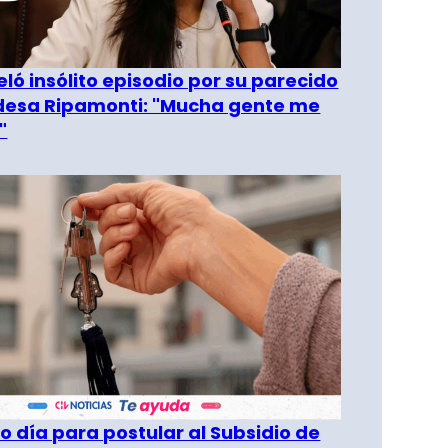
eló insólito episodio por su parecido
desa Ripamonti: "Mucha gente me
"
o día para postular al Subsidio de