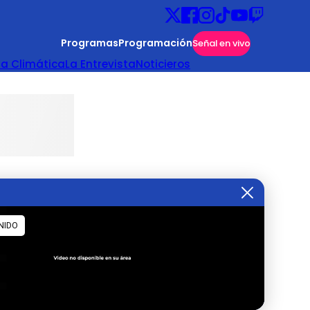
Programas
Programación
Señal en vivo
ta Climática
La Entrevista
Noticieros