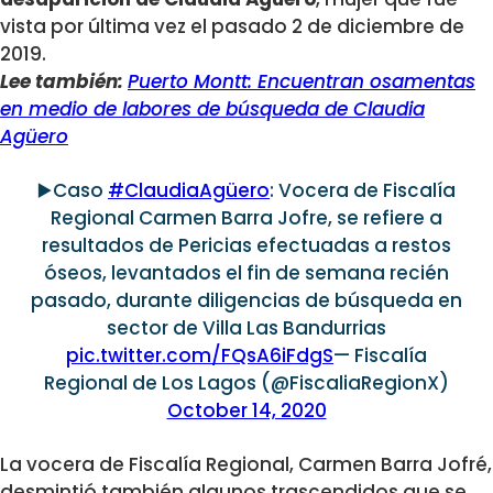
vista por última vez el pasado 2 de diciembre de
2019.
Lee también:
Puerto Montt: Encuentran osamentas
en medio de labores de búsqueda de Claudia
Agüero
▶️Caso
#ClaudiaAgüero
: Vocera de Fiscalía
Regional Carmen Barra Jofre, se refiere a
resultados de Pericias efectuadas a restos
óseos, levantados el fin de semana recién
pasado, durante diligencias de búsqueda en
sector de Villa Las Bandurrias
pic.twitter.com/FQsA6iFdgS
— Fiscalía
Regional de Los Lagos (@FiscaliaRegionX)
October 14, 2020
La vocera de Fiscalía Regional, Carmen Barra Jofré,
desmintió también algunos trascendidos que se