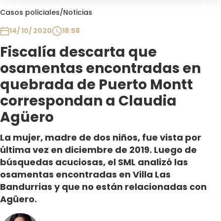
Club De La Comedia
Casos policiales
/
Noticias
Contigo en Directo
14/ 10/ 2020
18:58
Plan Perfecto
Fiscalía descarta que
El Tiempo
osamentas encontradas en
Sabingo
Todos Los Programas
quebrada de Puerto Montt
correspondan a Claudia
Agüero
La mujer, madre de dos niños, fue vista por
última vez en diciembre de 2019. Luego de
búsquedas acuciosas, el SML analizó las
osamentas encontradas en Villa Las
Bandurrias y que no están relacionadas con
Agüero.