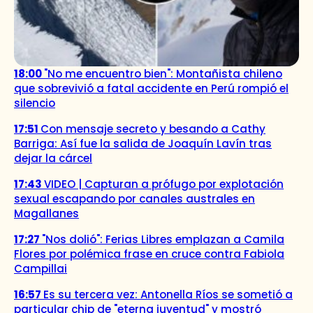
18:00
"No me encuentro bien": Montañista chileno
que sobrevivió a fatal accidente en Perú rompió el
silencio
17:51
Con mensaje secreto y besando a Cathy
Barriga: Así fue la salida de Joaquín Lavín tras
dejar la cárcel
17:43
VIDEO | Capturan a prófugo por explotación
sexual escapando por canales australes en
Magallanes
17:27
"Nos dolió": Ferias Libres emplazan a Camila
Flores por polémica frase en cruce contra Fabiola
Campillai
16:57
Es su tercera vez: Antonella Ríos se sometió a
particular chip de "eterna juventud" y mostró