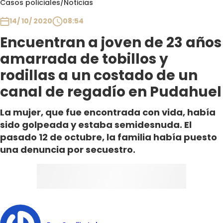
Casos policiales
/
Noticias
Club De La Comedia
Contigo en Directo
14/ 10/ 2020
08:54
Plan Perfecto
Encuentran a joven de 23 años
El Tiempo
amarrada de tobillos y
Sabingo
rodillas a un costado de un
Todos Los Programas
canal de regadío en Pudahuel
La mujer, que fue encontrada con vida, había
sido golpeada y estaba semidesnuda. El
pasado 12 de octubre, la familia había puesto
una denuncia por secuestro.