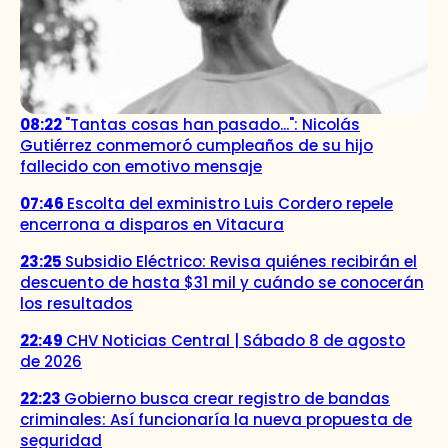
08:22
"Tantas cosas han pasado...": Nicolás
Gutiérrez conmemoró cumpleaños de su hijo
fallecido con emotivo mensaje
07:46
Escolta del exministro Luis Cordero repele
encerrona a disparos en Vitacura
23:25
Subsidio Eléctrico: Revisa quiénes recibirán el
descuento de hasta $31 mil y cuándo se conocerán
los resultados
22:49
CHV Noticias Central | Sábado 8 de agosto
de 2026
22:23
Gobierno busca crear registro de bandas
criminales: Así funcionaría la nueva propuesta de
seguridad