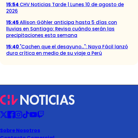
15:54
CHV Noticias Tarde | Lunes 10 de agosto de
2026
15:45
Allison Göhler anticipa hasta 5 días con
lluvias en Santiago: Revisa cuándo serán las
precipitaciones esta semana
15:40
"Cachen que el desayuno...": Naya Fácil lanzó
dura crítica en medio de su viaje a Perú
Sobre Nosotros
Contacto Comercial