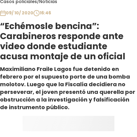
Casos policiales
/
Noticias
Club De La Comedia
Contigo en Directo
09/ 10/ 2020
16:46
Plan Perfecto
“Echémosle bencina”:
El Tiempo
Carabineros responde ante
Sabingo
video donde estudiante
Todos Los Programas
acusa montaje de un oficial
Maximiliano Fraile Lagos fue detenido en
febrero por el supuesto porte de una bomba
molotov. Luego que la Fiscalía decidiera no
perseverar, el joven presentó una querella por
obstrucción a la investigación y falsificación
de instrumento público.