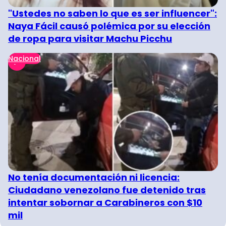
"Ustedes no saben lo que es ser influencer":
Naya Fácil causó polémica por su elección
de ropa para visitar Machu Picchu
Nacional
No tenía documentación ni licencia:
Ciudadano venezolano fue detenido tras
intentar sobornar a Carabineros con $10
mil