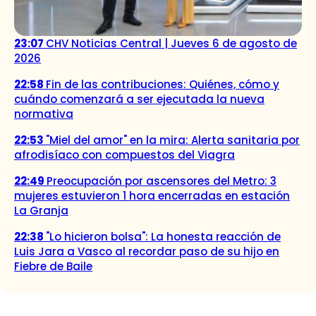
23:07
CHV Noticias Central | Jueves 6 de agosto de
2026
22:58
Fin de las contribuciones: Quiénes, cómo y
cuándo comenzará a ser ejecutada la nueva
normativa
22:53
"Miel del amor" en la mira: Alerta sanitaria por
afrodisíaco con compuestos del Viagra
22:49
Preocupación por ascensores del Metro: 3
mujeres estuvieron 1 hora encerradas en estación
La Granja
22:38
"Lo hicieron bolsa": La honesta reacción de
Luis Jara a Vasco al recordar paso de su hijo en
Fiebre de Baile