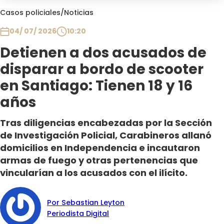
Club De La Comedia
Casos policiales
/
Noticias
Contigo en Directo
04/ 07/ 2026
10:20
Plan Perfecto
Detienen a dos acusados de
El Tiempo
disparar a bordo de scooter
Sabingo
Todos Los Programas
en Santiago: Tienen 18 y 16
años
Tras diligencias encabezadas por la Sección
de Investigación Policial, Carabineros allanó
domicilios en Independencia e incautaron
armas de fuego y otras pertenencias que
vincularían a los acusados con el ilícito.
Por Sebastian Leyton
Periodista Digital