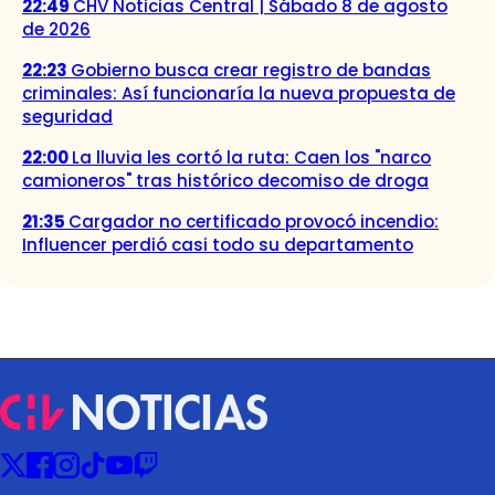
22:49
CHV Noticias Central | Sábado 8 de agosto
de 2026
22:23
Gobierno busca crear registro de bandas
criminales: Así funcionaría la nueva propuesta de
seguridad
22:00
La lluvia les cortó la ruta: Caen los "narco
camioneros" tras histórico decomiso de droga
21:35
Cargador no certificado provocó incendio:
Influencer perdió casi todo su departamento