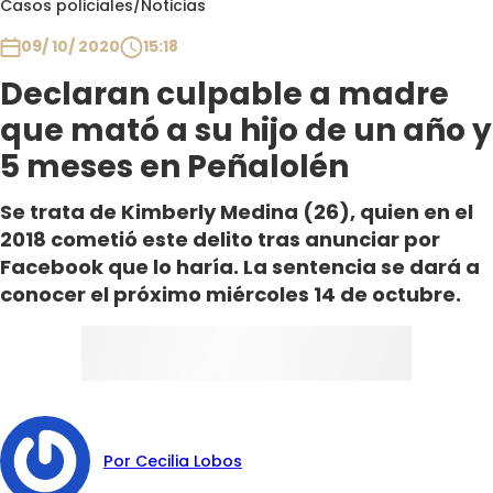
Casos policiales
/
Noticias
Club De La Comedia
Contigo en Directo
09/ 10/ 2020
15:18
Plan Perfecto
Declaran culpable a madre
El Tiempo
que mató a su hijo de un año y
Sabingo
5 meses en Peñalolén
Todos Los Programas
Se trata de Kimberly Medina (26), quien en el
2018 cometió este delito tras anunciar por
Facebook que lo haría. La sentencia se dará a
conocer el próximo miércoles 14 de octubre.
Por Cecilia Lobos