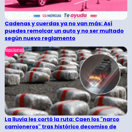
Cadenas y cuerdas ya no van más: Así
puedes remolcar un auto y no ser multado
según nuevo reglamento
Nacional
La lluvia les cortó la ruta: Caen los "narco
camioneros" tras histórico decomiso de