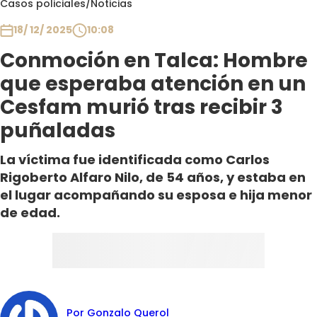
Casos policiales
/
Noticias
Club De La Comedia
Contigo en Directo
18/ 12/ 2025
10:08
Plan Perfecto
Conmoción en Talca: Hombre
El Tiempo
que esperaba atención en un
Sabingo
Cesfam murió tras recibir 3
Todos Los Programas
puñaladas
La víctima fue identificada como Carlos
Rigoberto Alfaro Nilo, de 54 años, y estaba en
el lugar acompañando su esposa e hija menor
de edad.
Por Gonzalo Querol