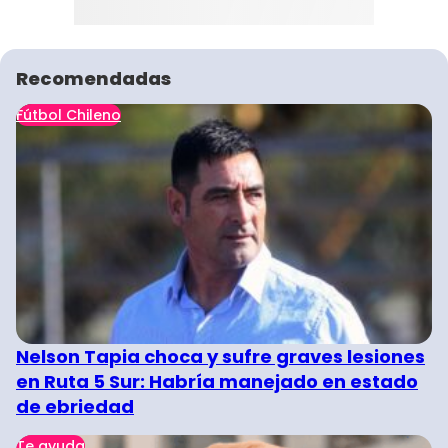
Recomendadas
Fútbol Chileno
Nelson Tapia choca y sufre graves lesiones
en Ruta 5 Sur: Habría manejado en estado
de ebriedad
Te ayuda