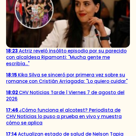
18:23
Actriz reveló insólito episodio por su parecido
con alcaldesa Ripamonti: "Mucha gente me
escribía..."
18:15
Kika Silva se sinceró por primera vez sobre su
romance con Cristián Arriagada: "Lo quiero cuidar"
18:02
CHV Noticias Tarde | Viernes 7 de agosto del
2026
17:46
¿Cómo funciona el alcotest? Periodista de
CHV Noticias lo puso a prueba en vivo y muestra
cómo se aplica
17:14
Actualizan estado de salud de Nelson Tapia