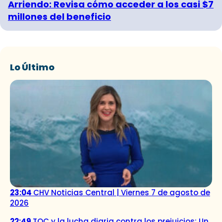
Arriendo: Revisa cómo acceder a los casi $7
millones del beneficio
Lo Último
23:04
CHV Noticias Central | Viernes 7 de agosto de
2026
22:49
TOC y la lucha diaria contra los prejuicios: Un