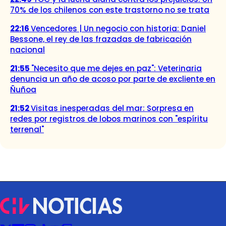
70% de los chilenos con este trastorno no se trata
22:16
Vencedores | Un negocio con historia: Daniel
Bessone, el rey de las frazadas de fabricación
nacional
21:55
"Necesito que me dejes en paz": Veterinaria
denuncia un año de acoso por parte de excliente en
Ñuñoa
21:52
Visitas inesperadas del mar: Sorpresa en
redes por registros de lobos marinos con "espíritu
terrenal"