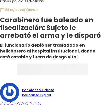
Casos policiales
/
Noticias
Club De La Comedia
Contigo en Directo
19/ 12/ 2025
15:00
Plan Perfecto
Carabinero fue baleado en
El Tiempo
fiscalización: Sujeto le
Sabingo
arrebató el arma y le disparó
Todos Los Programas
El funcionario debió ser trasladado en
helicóptero al hospital institucional, donde
está estable y fuera de riesgo vital.
Por Alonso Garate
Periodista Digital