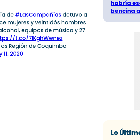
habría es
bencina a
ría de
#LasCompañías
detuvo a
orce mujeres y veintidós hombres
alcohol, equipos de música y 27
tps://t.co/7IKghWwnez
ros Región de Coquimbo
y 11, 2020
Lo Últim