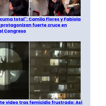
 cuma total": Camila Flores y Fabiola
 protagonizan fuerte cruce en
del Congreso
e video tras femicidio frustrado: Así