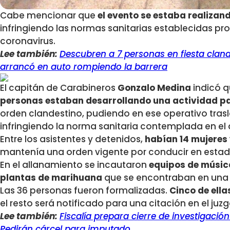
Cabe mencionar que
el evento se estaba realizan
infringiendo las normas sanitarias establecidas p
coronavirus.
Lee también:
Descubren a 7 personas en fiesta clan
arrancó en auto rompiendo la barrera
El capitán de Carabineros
Gonzalo Medina
indicó 
personas estaban desarrollando una actividad par
orden clandestino, pudiendo en ese operativo tras
infringiendo la norma sanitaria contemplada en el 
Entre los asistentes y detenidos,
habían 14 mujeres
mantenía una orden vigente por conducir en estad
En el allanamiento se incautaron
equipos de música
plantas de marihuana
que se encontraban en una d
Las 36 personas fueron formalizadas.
Cinco de ella
el resto será notificado para una citación en el juz
Lee también:
Fiscalía prepara cierre de investigació
Pedirán cárcel para imputado