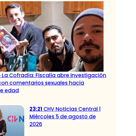
 La Cofradía: Fiscalía abre investigación
con comentarios sexuales hacia
de edad
23:21
CHV Noticias Central |
Miércoles 5 de agosto de
2026