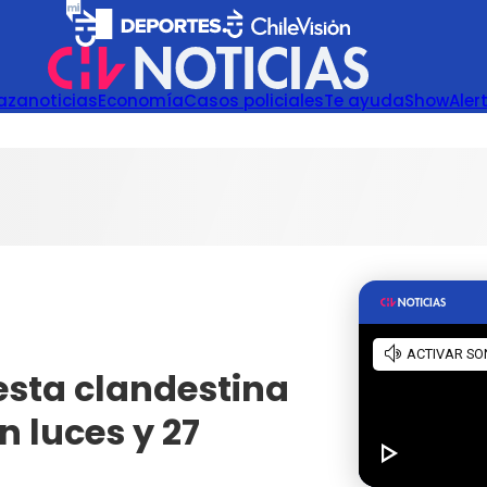
azanoticias
Economía
Casos policiales
Te ayuda
Show
Aler
iesta clandestina
n luces y 27