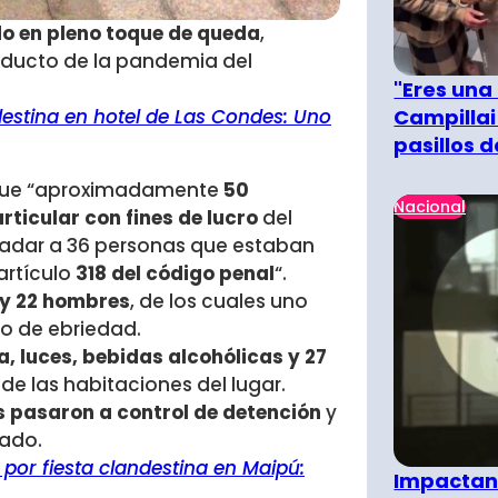
do en pleno toque de queda
,
roducto de la pandemia del
"Eres una
Campillai
destina en hotel de Las Condes: Uno
pasillos 
que “aproximadamente
50
Nacional
ticular con fines de lucro
del
ladar a 36 personas que estaban
artículo
318 del código penal
“.
 y 22 hombres
, de los cuales uno
o de ebriedad.
, luces, bebidas alcohólicas y 27
e las habitaciones del lugar.
s pasaron a control de detención
y
gado.
n por fiesta clandestina en Maipú:
Impactant