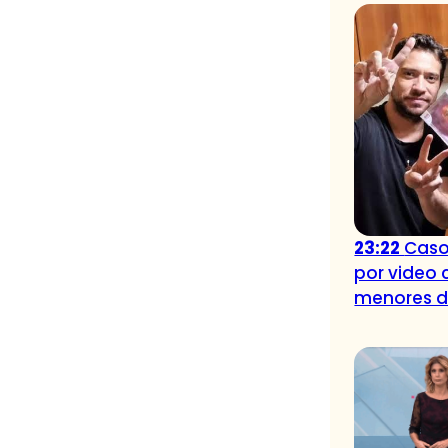
23:22
Caso
por video 
menores 