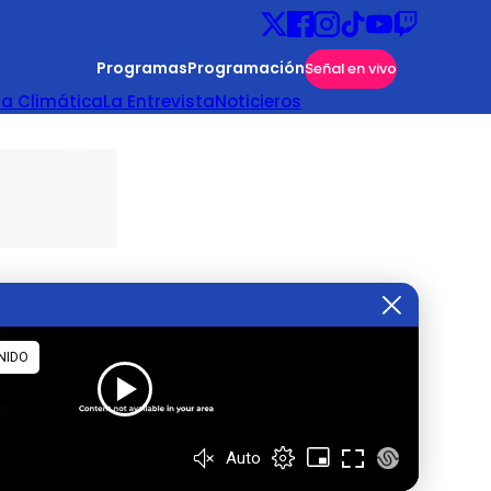
Programas
Programación
Señal en vivo
ta Climática
La Entrevista
Noticieros