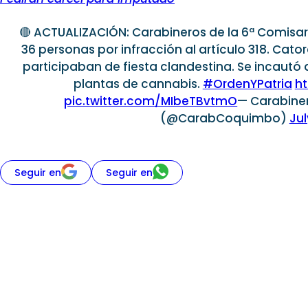
🔴 ACTUALIZACIÓN: Carabineros de la 6ª Comisa
36 personas por infracción al artículo 318. Cat
participaban de fiesta clandestina. Se incautó 
plantas de cannabis.
#OrdenYPatria
ht
pic.twitter.com/MIbeTBvtmO
— Carabine
(@CarabCoquimbo)
Jul
Seguir en
Seguir en