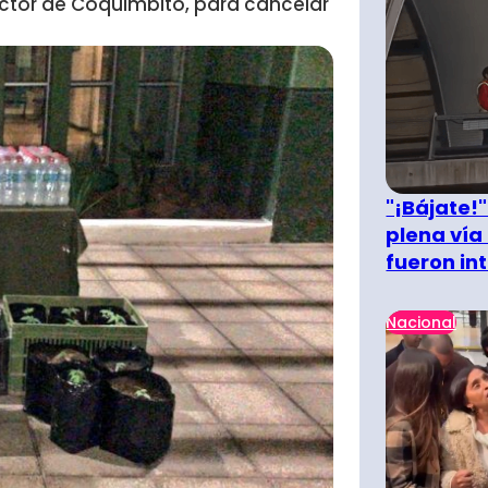
ctor de Coquimbito, para cancelar
"¡Bájate!
plena vía 
fueron in
Nacional