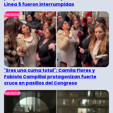
Línea 5 fueron interrumpidas
Nacional
"Eres una cuma total": Camila Flores y
Fabiola Campillai protagonizan fuerte
cruce en pasillos del Congreso
Nacional