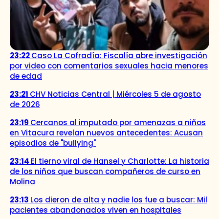
23:22
Caso La Cofradía: Fiscalía abre investigación
por video con comentarios sexuales hacia menores
de edad
23:21
CHV Noticias Central | Miércoles 5 de agosto
de 2026
23:19
Cercanos al imputado por amenazas a niños
en Vitacura revelan nuevos antecedentes: Acusan
episodios de "bullying"
23:14
El tierno viral de Hansel y Charlotte: La historia
de los niños que buscan compañeros de curso en
Molina
23:13
Los dieron de alta y nadie los fue a buscar: Mil
pacientes abandonados viven en hospitales