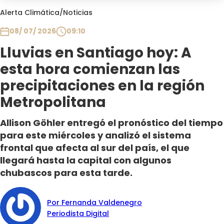
Club De La Comedia
Alerta Climática
/
Noticias
Contigo en Directo
08/ 07/ 2026
09:10
Plan Perfecto
Lluvias en Santiago hoy: A
El Tiempo
esta hora comienzan las
Sabingo
Todos Los Programas
precipitaciones en la región
Metropolitana
Allison Göhler entregó el pronóstico del tiempo
para este miércoles y analizó el sistema
frontal que afecta al sur del país, el que
llegará hasta la capital con algunos
chubascos para esta tarde.
Por Fernanda Valdenegro
Periodista Digital