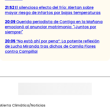
21:52
El silencioso efecto del frío: Alertan sobre
mayor riesgo de infartos por bajas temperaturas
20:09
Querida periodista de Contigo en la Mañana
emocionó al anunciar matrimonio: "¡Juntos por
siempre!"
20:05
“No está ahí por pena”: La potente reflexión
de Lucho Miranda tras dichos de Camila Flores
contra Campillai
Alerta Climática
/
Noticias