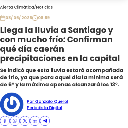
Club De La Comedia
Alerta Climática
/
Noticias
Contigo en Directo
08/ 06/ 2026
08:59
Plan Perfecto
Llega la lluvia a Santiago y
El Tiempo
con mucho frío: Confirman
Sabingo
Todos Los Programas
qué día caerán
precipitaciones en la capital
Se indicó que esta lluvia estará acompañada
de frío, ya que para aquel día la mínima será
de 6° y la máxima apenas alcanzará los 13°.
Por Gonzalo Querol
Periodista Digital