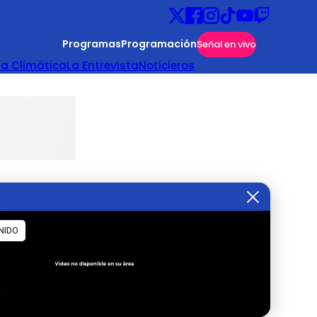
Programas
Programación
Señal en vivo
ta Climática
La Entrevista
Noticieros