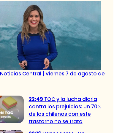
Noticias Central | Viernes 7 de agosto de
22:49
TOC y la lucha diaria
contra los prejuicios: Un 70%
de los chilenos con este
trastorno no se trata