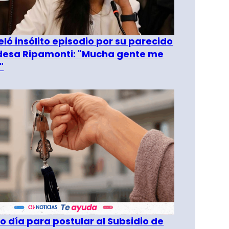
eló insólito episodio por su parecido
desa Ripamonti: "Mucha gente me
"
o día para postular al Subsidio de