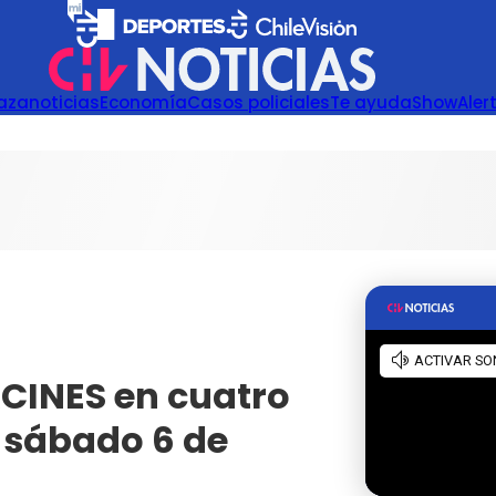
azanoticias
Economía
Casos policiales
Te ayuda
Show
Aler
ACINES en cuatro
e sábado 6 de