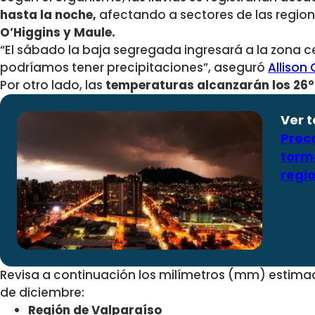
hasta la noche,
afectando a sectores de las regio
O’Higgins y Maule.
“El sábado la baja segregada ingresará a la zona ce
podríamos tener precipitaciones”, aseguró
Allison
Por otro lado, las
temperaturas alcanzarán los 26°
Ver 
Prec
torme
regio
Revisa a continuación los milímetros (mm) estimad
de diciembre:
Región de Valparaíso