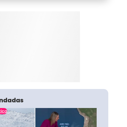
ndadas
tica