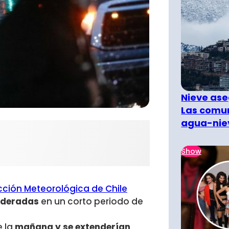
Nieve ase
Las comun
agua-nie
Show
cción Meteorológica de Chile
oderadas
en un corto periodo de
e la
mañana y se extenderían