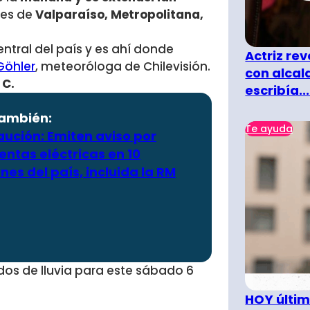
nes de
Valparaíso, Metropolitana,
ntral del país y es ahí donde
Actriz rev
 Göhler
, meteoróloga de Chilevisión.
con alcal
 C.
escribía...
también:
Te ayuda
aución: Emiten aviso por
ntas eléctricas en 10
nes del país, incluida la RM
os de lluvia para este sábado 6
HOY últim