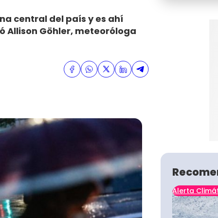
a central del país y es ahí
ó Allison Göhler, meteoróloga
Recome
Alerta Climá