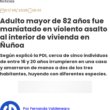
Noticias
Club De La Comedia
Contigo en Directo
07/ 06/ 2026
10:01
Plan Perfecto
Adulto mayor de 82 años fue
El Tiempo
maniatado en violento asalto
Sabingo
al interior de vivienda en
Todos Los Programas
Ñuñoa
Según explicó la PDI, cerca de cinco individuos
de entre 16 y 20 años irrumpieron en una casa
y amarraron de manos a dos de los tres
habitantes, huyendo con diferentes especies.
Por Fernanda Valdenegro