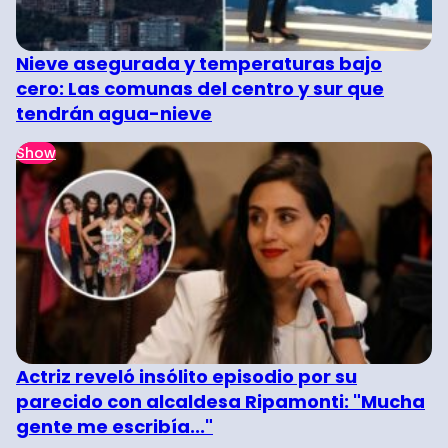
Nieve asegurada y temperaturas bajo
cero: Las comunas del centro y sur que
tendrán agua-nieve
Show
Actriz reveló insólito episodio por su
parecido con alcaldesa Ripamonti: "Mucha
gente me escribía..."