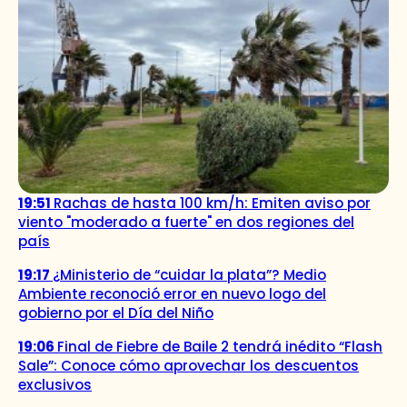
19:51
Rachas de hasta 100 km/h: Emiten aviso por
viento "moderado a fuerte" en dos regiones del
país
19:17
¿Ministerio de “cuidar la plata”? Medio
Ambiente reconoció error en nuevo logo del
gobierno por el Día del Niño
19:06
Final de Fiebre de Baile 2 tendrá inédito “Flash
Sale”: Conoce cómo aprovechar los descuentos
exclusivos