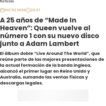
Noticias
Club De La Comedia
Contigo en Directo
20/ 10/ 2020
22:27
Plan Perfecto
A 25 años de “Made In
El Tiempo
Heaven”: Queen vuelve al
Sabingo
número 1 con su nuevo disco
Todos Los Programas
junto a Adam Lambert
El álbum doble “Live Around The World”, que
reúne parte de las mejores presentaciones de
la actual formación de la banda inglesa,
alcanzó el primer lugar en Reino Unido y
Australia, sumando las ventas físicas y
descargas legales.