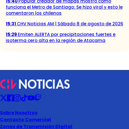
15:40
Popular creador de mapas mostró cómo
funciona el Metro de Santiago: Se hizo viral y esto le
comentaron los chilenos
15:31
CHV Noticias AM | Sábado 8 de agosto de 2026
15:29
Emiten ALERTA por precipitaciones fuertes e
isoterma cero alta en la región de Atacama
Sobre Nosotros
Contacto Comercial
Zonas de Transmisión Digital