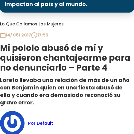
Programas
impactan al país y al mundo.
Club De La Comedia
Lo Que Callamos Las Mujeres
Contigo en Directo
Plan Perfecto
14/ 06/ 2017
17:55
El Tiempo
Mi pololo abusó de mí y
Sabingo
quisieron chantajearme para
Todos Los Programas
no denunciarlo – Parte 4
Loreto llevaba una relación de más de un año
con Benjamín quien en una fiesta abusó de
ella y cuando era demasiado reconoció su
grave error.
Por Default