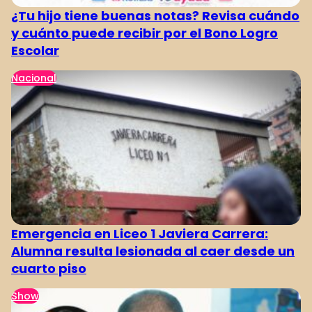
¿Tu hijo tiene buenas notas? Revisa cuándo
y cuánto puede recibir por el Bono Logro
Escolar
Nacional
Emergencia en Liceo 1 Javiera Carrera:
Alumna resulta lesionada al caer desde un
cuarto piso
Show