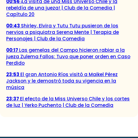
00:56
¡La visita de una Miss Universo Chile y la
rebeldía de una jueza! | Club de la Comedia |
Capítulo 20
00:43
Shirley, Elvira y Tutu Tutu pusieron de los
nervios a psiquiatra Serena Mente | Terapia de
Personajes | Club de la Comedia
00:17
Las gemelas del Campo hicieron rabiar a la
jueza Zulema Fallos: Tuvo que poner orden en Caso
Perdido
23:53
El gran Antonio Ríos visitó a Maikel Pérez
Jackson y le demostró toda su vigencia en la
música
23:37
El efecto de la Miss Universo Chile y los cortes
de luz | Yerko Puchento | Club de la Comedia