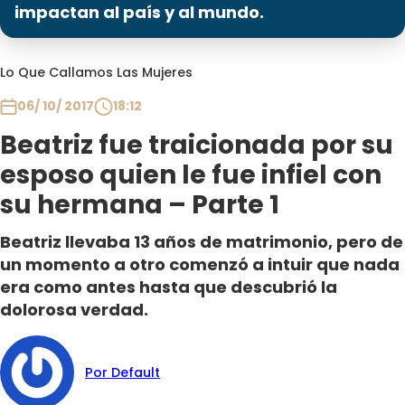
Programas
impactan al país y al mundo.
Club De La Comedia
Lo Que Callamos Las Mujeres
Contigo en Directo
Plan Perfecto
06/ 10/ 2017
18:12
El Tiempo
Beatriz fue traicionada por su
Sabingo
esposo quien le fue infiel con
Todos Los Programas
su hermana – Parte 1
Beatriz llevaba 13 años de matrimonio, pero de
un momento a otro comenzó a intuir que nada
era como antes hasta que descubrió la
dolorosa verdad.
Por Default