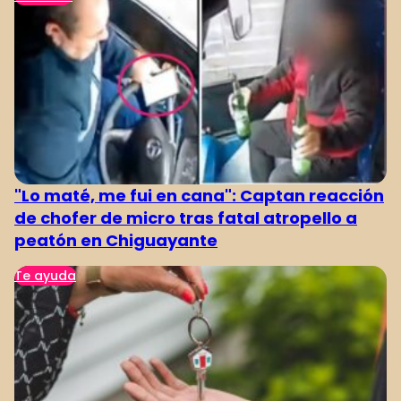
"Lo maté, me fui en cana": Captan reacción
de chofer de micro tras fatal atropello a
peatón en Chiguayante
Te ayuda