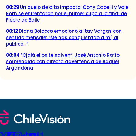
00:29
Un duelo de alto impacto: Cony Capelli y Vale
Roth se enfrentaron por el primer cupo a la final de
Fiebre de Baile
00:12
Diana Bolocco emocionó a Itay Vargas con
sentido mensaje: “Me has conquistado a mí, al
público…”
00:04
“Ojalá ellos te salven”: José Antonio Raffo
sorprendido con directa advertencia de Raquel
Argandoña