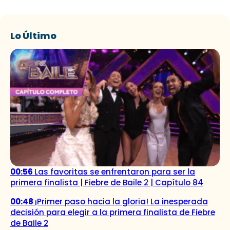
Lo Último
00:56
Las favoritas se enfrentaron para ser la
primera finalista | Fiebre de Baile 2 | Capítulo 84
00:48
¡Primer paso hacia la gloria! La inesperada
decisión para elegir a la primera finalista de Fiebre
de Baile 2