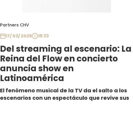
Partners CHV
17/ 03/ 2026
19:33
Del streaming al escenario: La
Reina del Flow en concierto
anuncia show en
Latinoamérica
El fenómeno musical de la TV da el salto a los
escenarios con un espectáculo que revive sus
canciones, personajes y energía. Tras agotar
shows en España, “La Reina del Flor en
Concierto” prepara su llegada a
Latinoamérica.