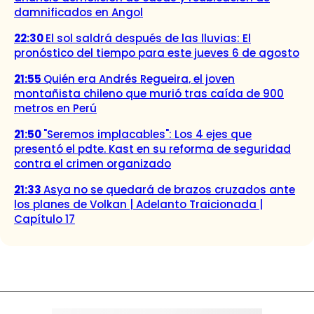
damnificados en Angol
22:30
El sol saldrá después de las lluvias: El
pronóstico del tiempo para este jueves 6 de agosto
21:55
Quién era Andrés Regueira, el joven
montañista chileno que murió tras caída de 900
metros en Perú
21:50
"Seremos implacables": Los 4 ejes que
presentó el pdte. Kast en su reforma de seguridad
contra el crimen organizado
21:33
Asya no se quedará de brazos cruzados ante
los planes de Volkan | Adelanto Traicionada |
Capítulo 17