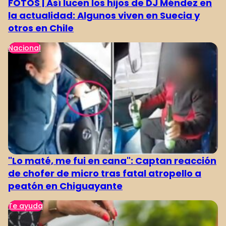
FOTOS | Así lucen los hijos de DJ Méndez en
la actualidad: Algunos viven en Suecia y
otros en Chile
Nacional
"Lo maté, me fui en cana": Captan reacción
de chofer de micro tras fatal atropello a
peatón en Chiguayante
Te ayuda