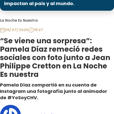
Programas
impactan al país y al mundo.
Club De La Comedia
La Noche Es Nuestra
Contigo en Directo
Plan Perfecto
25/ 07/ 2020
19:27
El Tiempo
“Se viene una sorpresa”:
Sabingo
Pamela Díaz remeció redes
Todos Los Programas
sociales con foto junto a Jean
Philippe Cretton en La Noche
Es nuestra
Pamela Díaz compartió en su cuenta de
Instagram una fotografía junto al animador
de #YoSoyCHV.