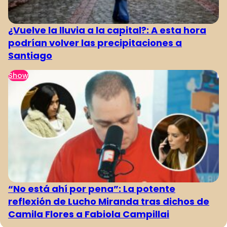
¿Vuelve la lluvia a la capital?: A esta hora
podrían volver las precipitaciones a
Santiago
Show
“No está ahí por pena”: La potente
reflexión de Lucho Miranda tras dichos de
Camila Flores a Fabiola Campillai