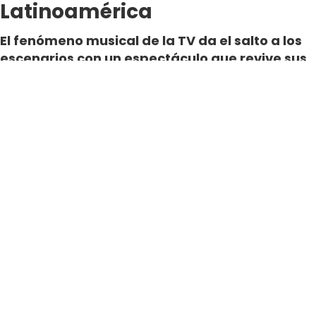
Latinoamérica
El fenómeno musical de la TV da el salto a los
escenarios con un espectáculo que revive sus
canciones, personajes y energía. Tras agotar
shows en España, “La Reina del Flor en
Concierto” prepara su llegada a
Latinoamérica.
Por Nicole Gonzalez
Periodista Digital