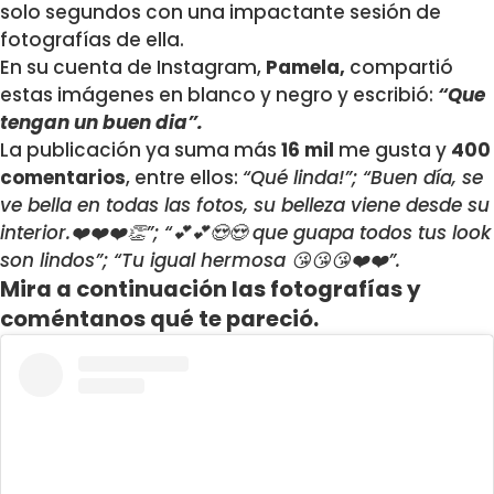
solo segundos con una impactante sesión de
fotografías de ella.
En su cuenta de Instagram,
Pamela,
compartió
estas imágenes en blanco y negro y escribió:
“Que
tengan un buen dia”.
La publicación ya suma más
16 mil
me gusta y
400
comentarios
, entre ellos:
“Qué linda!”; “Buen día, se
ve bella en todas las fotos, su belleza viene desde su
interior.❤️❤️❤️👏”; “💕💕😍😍 que guapa todos tus look
son lindos”; “Tu igual hermosa 😘😘😘❤️❤️”.
Mira a continuación las fotografías y
coméntanos qué te pareció.