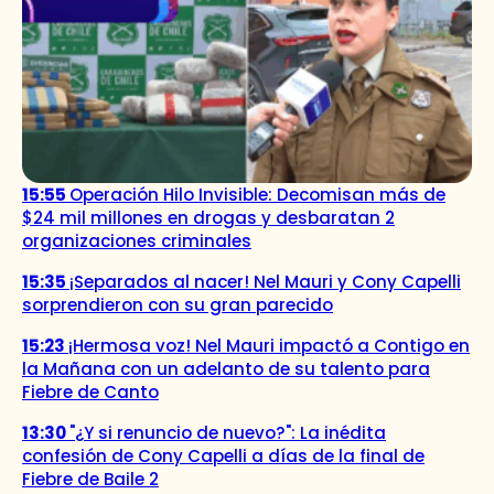
15:55
Operación Hilo Invisible: Decomisan más de
$24 mil millones en drogas y desbaratan 2
organizaciones criminales
15:35
¡Separados al nacer! Nel Mauri y Cony Capelli
sorprendieron con su gran parecido
15:23
¡Hermosa voz! Nel Mauri impactó a Contigo en
la Mañana con un adelanto de su talento para
Fiebre de Canto
13:30
"¿Y si renuncio de nuevo?": La inédita
confesión de Cony Capelli a días de la final de
Fiebre de Baile 2