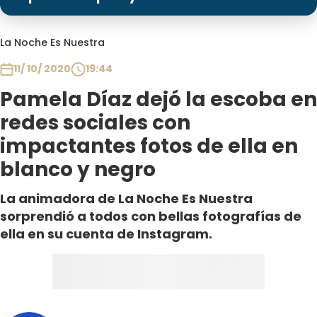
Programas
Club De La Comedia
La Noche Es Nuestra
Contigo en Directo
11/ 10/ 2020
19:44
Plan Perfecto
Pamela Díaz dejó la escoba en
El Tiempo
redes sociales con
Sabingo
impactantes fotos de ella en
Todos Los Programas
blanco y negro
La animadora de La Noche Es Nuestra
sorprendió a todos con bellas fotografías de
ella en su cuenta de Instagram.