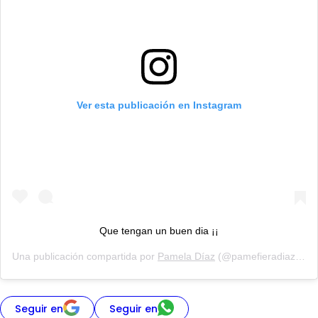
Ver esta publicación en Instagram
Que tengan un buen dia ¡¡
Una publicación compartida por
Pamela Díaz
(@pamefieradiaz) el
1
Seguir en
Seguir en