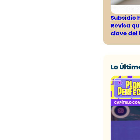
Subsidio 
Revisa qu
clave del
Lo Últim