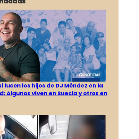
ndadas
í lucen los hijos de DJ Méndez en la
d: Algunos viven en Suecia y otros en