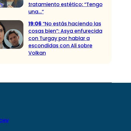
tratamiento estético: “Tengo
una…”
19:06
“No estás haciendo las
cosas bien”: Asya enfurecida
con Turgay por hablar a
escondidas con Ali sobre
Volkan
 CHV