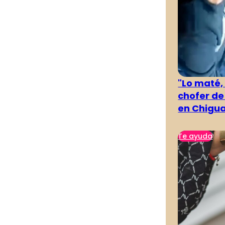
"Lo maté,
chofer de
en Chigu
Te ayuda