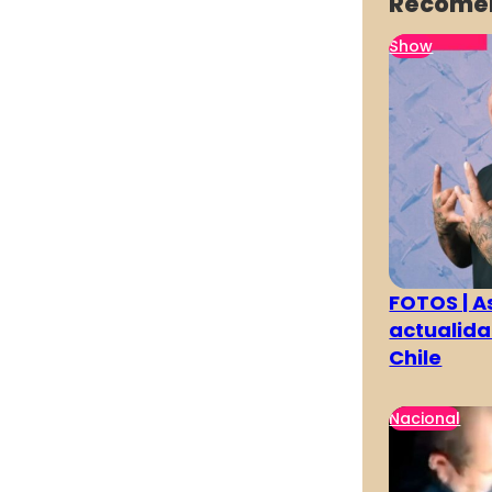
Recome
Show
FOTOS | As
actualida
Chile
Nacional