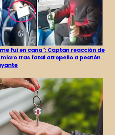
 me fui en cana": Captan reacción de
 micro tras fatal atropello a peatón
ayante