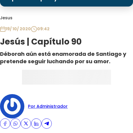
Programas
Club De La Comedia
Jesus
Contigo en Directo
19/ 10/ 2020
09:42
Plan Perfecto
Jesús | Capítulo 90
El Tiempo
Sabingo
Déborah aún está enamorada de Santiago y
Todos Los Programas
pretende seguir luchando por su amor.
Por Administrador