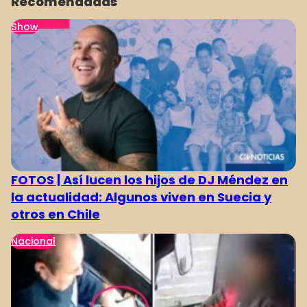
Recomendadas
Show
FOTOS | Así lucen los hijos de DJ Méndez en
la actualidad: Algunos viven en Suecia y
otros en Chile
Nacional