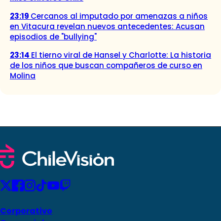
23:19
Cercanos al imputado por amenazas a niños
en Vitacura revelan nuevos antecedentes: Acusan
episodios de "bullying"
23:14
El tierno viral de Hansel y Charlotte: La historia
de los niños que buscan compañeros de curso en
Molina
Corporativo