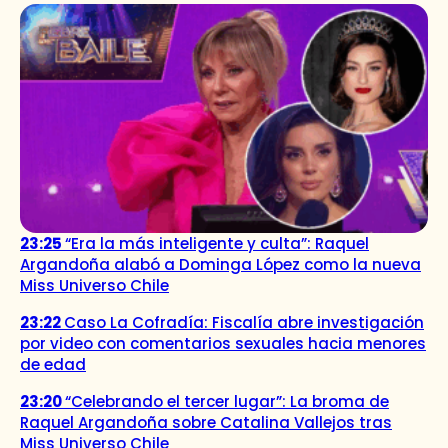
23:25
“Era la más inteligente y culta”: Raquel
Argandoña alabó a Dominga López como la nueva
Miss Universo Chile
23:22
Caso La Cofradía: Fiscalía abre investigación
por video con comentarios sexuales hacia menores
de edad
23:20
“Celebrando el tercer lugar”: La broma de
Raquel Argandoña sobre Catalina Vallejos tras
Miss Universo Chile