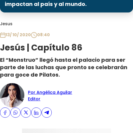
Programas
impactan al país y al mundo.
Club De La Comedia
Jesus
Contigo en Directo
Plan Perfecto
13/ 10/ 2020
08:40
El Tiempo
Jesús | Capítulo 86
Sabingo
El “Monstruo” llegó hasta el palacio para ser
Todos Los Programas
parte de las luchas que pronto se celebrarán
para goce de Pilatos.
Por Angélica Aguilar
Editor