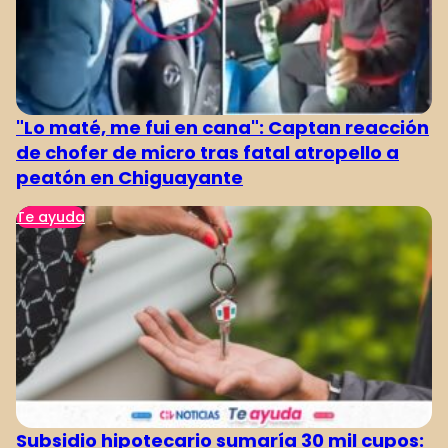
"Lo maté, me fui en cana": Captan reacción
de chofer de micro tras fatal atropello a
peatón en Chiguayante
Te ayuda
Subsidio hipotecario sumaría 30 mil cupos: