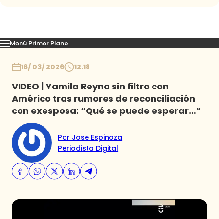
Menú Primer Plano
Capítulos
Momentos
Podcast
Novedades
Inicio
16/ 03/ 2026
12:18
VIDEO | Yamila Reyna sin filtro con
Américo tras rumores de reconciliación
con exesposa: “Qué se puede esperar…”
Por Jose Espinoza
Periodista Digital