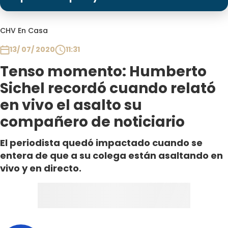
Programas
Club De La Comedia
CHV En Casa
Contigo en Directo
13/ 07/ 2020
11:31
Plan Perfecto
Tenso momento: Humberto
El Tiempo
Sichel recordó cuando relató
Sabingo
en vivo el asalto su
Todos Los Programas
compañero de noticiario
El periodista quedó impactado cuando se
entera de que a su colega están asaltando en
vivo y en directo.