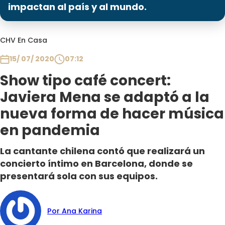
Programas
impactan al país y al mundo.
Club De La Comedia
CHV En Casa
Contigo en Directo
Plan Perfecto
15/ 07/ 2020
07:12
El Tiempo
Show tipo café concert:
Sabingo
Javiera Mena se adaptó a la
Todos Los Programas
nueva forma de hacer música
en pandemia
La cantante chilena contó que realizará un
concierto íntimo en Barcelona, donde se
presentará sola con sus equipos.
Por Ana Karina