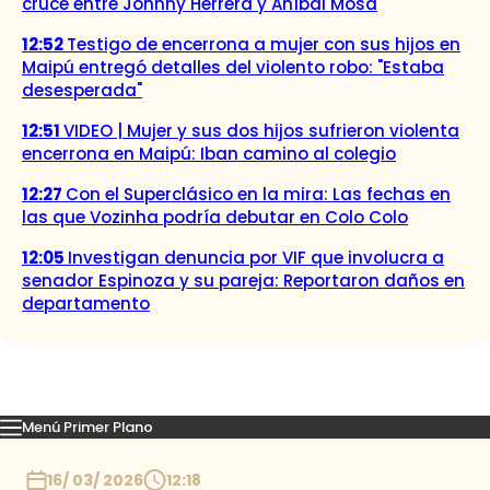
cruce entre Johnny Herrera y Aníbal Mosa
12:52
Testigo de encerrona a mujer con sus hijos en
Maipú entregó detalles del violento robo: "Estaba
desesperada"
12:51
VIDEO | Mujer y sus dos hijos sufrieron violenta
encerrona en Maipú: Iban camino al colegio
12:27
Con el Superclásico en la mira: Las fechas en
las que Vozinha podría debutar en Colo Colo
12:05
Investigan denuncia por VIF que involucra a
senador Espinoza y su pareja: Reportaron daños en
departamento
Menú Primer Plano
Capítulos
Momentos
Podcast
Novedades
Inicio
16/ 03/ 2026
12:18