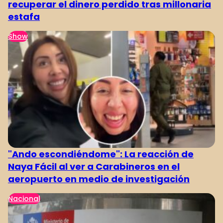
recuperar el dinero perdido tras millonaria
estafa
Show
"Ando escondiéndome": La reacción de
Naya Fácil al ver a Carabineros en el
aeropuerto en medio de investigación
Nacional