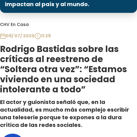
Programas
impactan al país y al mundo.
Club De La Comedia
CHV En Casa
Contigo en Directo
Plan Perfecto
09/ 07/ 2020
11:29
El Tiempo
Rodrigo Bastidas sobre las
Sabingo
críticas al reestreno de
Todos Los Programas
“Soltera otra vez”: “Estamos
viviendo en una sociedad
intolerante a todo”
El actor y guionista señaló que, en la
actualidad, es mucho más complejo escribir
una teleserie porque te expones a la dura
crítica de las redes sociales.