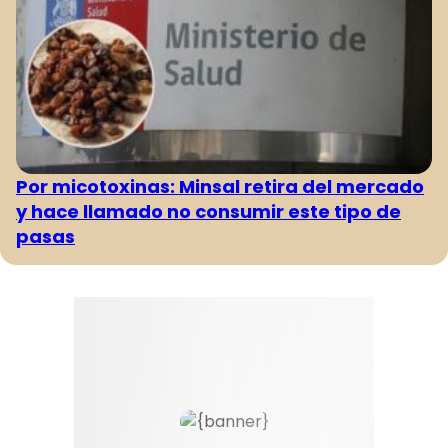
Por micotoxinas: Minsal retira del mercado
y hace llamado no consumir este tipo de
pasas