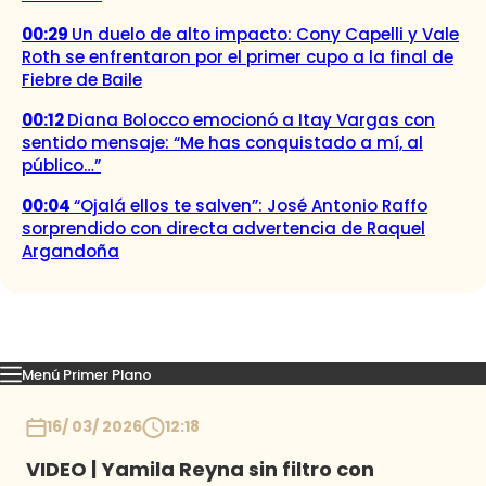
00:29
Un duelo de alto impacto: Cony Capelli y Vale
Roth se enfrentaron por el primer cupo a la final de
Fiebre de Baile
00:12
Diana Bolocco emocionó a Itay Vargas con
sentido mensaje: “Me has conquistado a mí, al
público…”
00:04
“Ojalá ellos te salven”: José Antonio Raffo
sorprendido con directa advertencia de Raquel
Argandoña
Menú Primer Plano
Capítulos
Momentos
Podcast
Novedades
Inicio
16/ 03/ 2026
12:18
VIDEO | Yamila Reyna sin filtro con