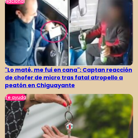
Nacional
"Lo maté, me fui en cana": Captan reacción
de chofer de micro tras fatal atropello a
peatón en Chiguayante
Te ayuda