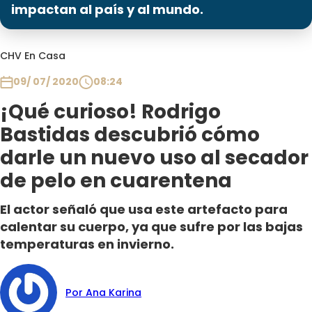
Programas
impactan al país y al mundo.
Club De La Comedia
CHV En Casa
Contigo en Directo
Plan Perfecto
09/ 07/ 2020
08:24
El Tiempo
¡Qué curioso! Rodrigo
Sabingo
Bastidas descubrió cómo
Todos Los Programas
darle un nuevo uso al secador
de pelo en cuarentena
El actor señaló que usa este artefacto para
calentar su cuerpo, ya que sufre por las bajas
temperaturas en invierno.
Por Ana Karina