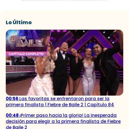
Lo Último
00:56
Las favoritas se enfrentaron para ser la
primera finalista | Fiebre de Baile 2 | Capítulo 84
00:48
¡Primer paso hacia la gloria! La inesperada
decisión para elegir a la primera finalista de Fiebre
de Baile 2