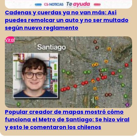
Cadenas y cuerdas ya no van más: Así
puedes remolcar un auto y no ser multado
según nuevo reglamento
Viral
Popular creador de mapas mostró cómo
funciona el Metro de Santiago: Se hizo viral
y esto le comentaron los chilenos