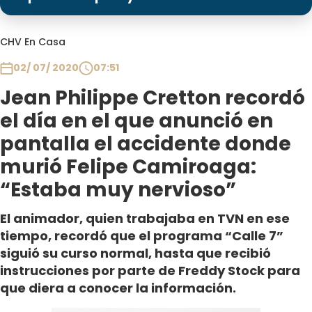
Programas
Club De La Comedia
CHV En Casa
Contigo en Directo
02/ 07/ 2020
07:51
Plan Perfecto
Jean Philippe Cretton recordó
El Tiempo
el día en el que anunció en
Sabingo
pantalla el accidente donde
Todos Los Programas
murió Felipe Camiroaga:
“Estaba muy nervioso”
El animador, quien trabajaba en TVN en ese
tiempo, recordó que el programa “Calle 7”
siguió su curso normal, hasta que recibió
instrucciones por parte de Freddy Stock para
que diera a conocer la información.