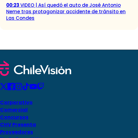
00:23
VIDEO | Así quedó el auto de José Antonio
Neme tras protagonizar accidente de tránsito en
Las Condes
Corporativo
Comercial
Concursos
CHV Presenta
Proveedores