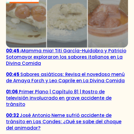
00:45
¡Mamma mia! Titi García-Huidobro y Patricio
Sotomayor exploraron los sabores italianos en La
Divina Comida
00:45
Sabores asiáticos: Revisa el novedoso menú
de Amaya Forch y Leo Caprile en La Divina Comida
01:06
Primer Plano | Capítulo 81 | Rostro de
televisión involucrado en grave accidente de
tránsito
00:32
José Antonio Neme sufrió accidente de
tránsito en Las Condes: ¿Qué se sabe del choque
del animador?