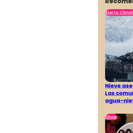
Recome
Alerta Climá
Nieve ase
Las comun
agua-nie
Show