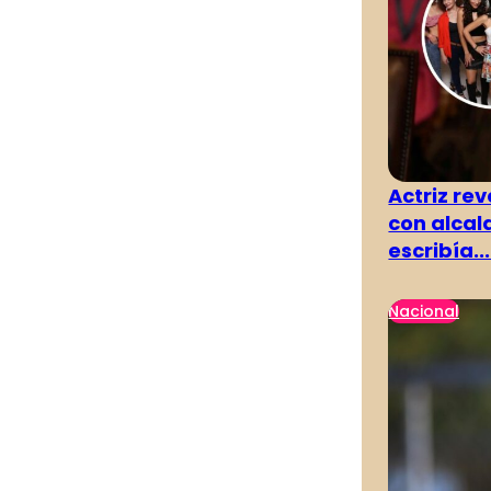
Actriz rev
con alcal
escribía...
Nacional