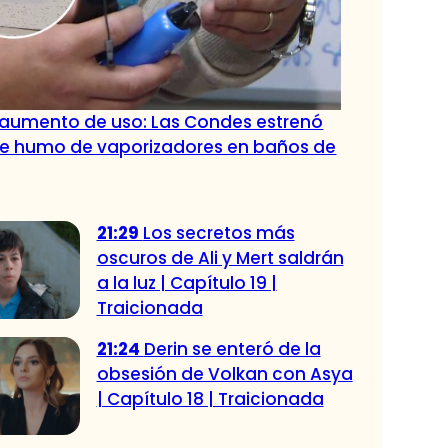
 aumento de uso: Las Condes estrenó
de humo de vaporizadores en baños de
21:29
Los secretos más
oscuros de Ali y Mert saldrán
a la luz | Capítulo 19 |
Traicionada
21:24
Derin se enteró de la
obsesión de Volkan con Asya
| Capítulo 18 | Traicionada