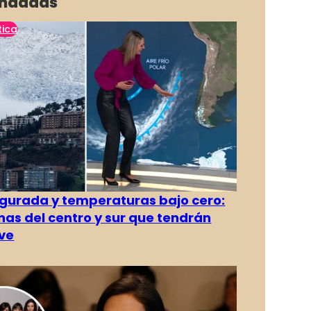
ndadas
tica
gurada y temperaturas bajo cero:
as del centro y sur que tendrán
ve