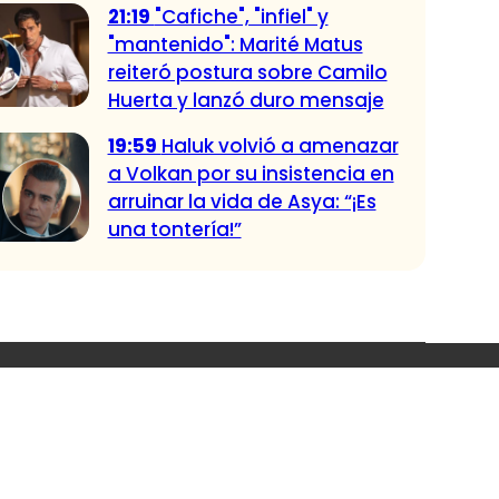
21:19
"Cafiche", "infiel" y
"mantenido": Marité Matus
reiteró postura sobre Camilo
Huerta y lanzó duro mensaje
19:59
Haluk volvió a amenazar
a Volkan por su insistencia en
arruinar la vida de Asya: “¡Es
una tontería!”