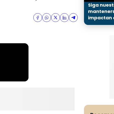
Siga nuest
mantenerse
impactan a