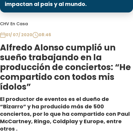
Programas
impactan al país y al mundo.
Club De La Comedia
CHV En Casa
Contigo en Directo
Plan Perfecto
01/ 07/ 2020
08:46
El Tiempo
Alfredo Alonso cumplió un
Sabingo
sueño trabajando en la
Todos Los Programas
producción de conciertos: “He
compartido con todos mis
ídolos”
El productor de eventos es el dueño de
“Bizarro” y ha producido más de 500
conciertos, por lo que ha compartido con Paul
McCartney, Ringo, Coldplay y Europe, entre
otros .