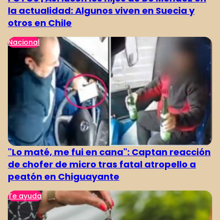
la actualidad: Algunos viven en Suecia y
otros en Chile
Nacional
"Lo maté, me fui en cana": Captan reacción
de chofer de micro tras fatal atropello a
peatón en Chiguayante
Te ayuda