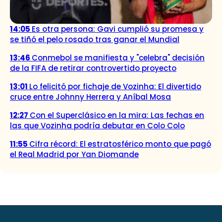
14:05
Es otra persona: Gavi cumplió su promesa y
se tiñó el pelo rosado tras ganar el Mundial
13:46
Conmebol se manifiesta y "celebra" decisión
de la FIFA de retirar controvertido proyecto
13:01
Lo felicitó por fichaje de Vozinha: El divertido
cruce entre Johnny Herrera y Aníbal Mosa
12:27
Con el Superclásico en la mira: Las fechas en
las que Vozinha podría debutar en Colo Colo
11:55
Cifra récord: El estratosférico monto que pagó
el Real Madrid por Yan Diomande