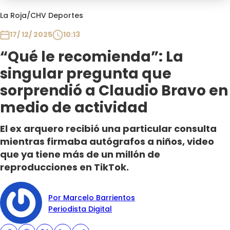
Programas
La Roja
/
CHV Deportes
Club De La Comedia
17/ 12/ 2025
10:13
Contigo en Directo
“Qué le recomienda”: La
Plan Perfecto
singular pregunta que
El Tiempo
sorprendió a Claudio Bravo en
Sabingo
medio de actividad
Todos Los Programas
El ex arquero recibió una particular consulta
mientras firmaba autógrafos a niños, video
que ya tiene más de un millón de
reproducciones en TikTok.
Por Marcelo Barrientos
Periodista Digital