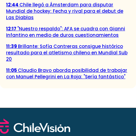
12:44
Chile llegó a Ámsterdam para disputar
Mundial de hockey: Fecha y rival para el debut de
Las Diablas
12:17
"Nuestro respaldo": AFA se cuadra con Gianni
Infantino en medio de duros cuestionamientos
11:39
Brillante: Sofía Contreras consigue histórico
resultado para el atletismo chileno en Mundial Sub
20
11:05
Claudio Bravo aborda posibilidad de trabajar
con Manuel Pellegrini en La Roja: "Sería fantástico"