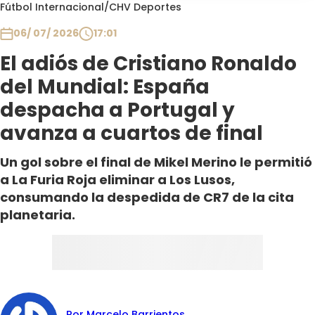
Programas
Fútbol Internacional
/
CHV Deportes
06/ 07/ 2026
17:01
Club De La Comedia
Contigo en Directo
El adiós de Cristiano Ronaldo
Plan Perfecto
del Mundial: España
El Tiempo
despacha a Portugal y
Sabingo
avanza a cuartos de final
Todos Los Programas
Un gol sobre el final de Mikel Merino le permitió
a La Furia Roja eliminar a Los Lusos,
consumando la despedida de CR7 de la cita
planetaria.
Por Marcelo Barrientos