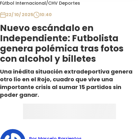
Programas
Fútbol Internacional
/
CHV Deportes
22/ 10/ 2025
10:40
Club De La Comedia
Contigo en Directo
Nuevo escándalo en
Plan Perfecto
Independiente: Futbolista
El Tiempo
genera polémica tras fotos
Sabingo
con alcohol y billetes
Todos Los Programas
Una inédita situación extradeportiva genera
otro lío en el Rojo, cuadro que vive una
importante crisis al sumar 15 partidos sin
poder ganar.
Por Marcelo Barrientos