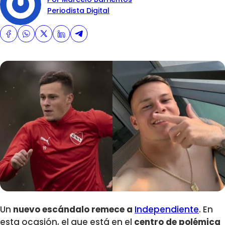
Periodista Digital
Un
nuevo escándalo remece a
Independiente
. En
esta ocasión, el que está en el
centro de polémica