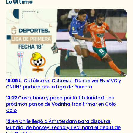
Lo Último
16:05
U. Católica vs Cobresal: Dónde ver EN VIVO y
ONLINE partido por la Liga de Primera
13:22
Casa, bono y pelea por la titularidad: Los
próximos pasos de Vozinha tras firmar en Colo
Colo
12:44
Chile llegó a Ámsterdam para disputar
Mundial de hockey: Fecha y rival para el debut de