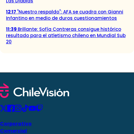
Las Diablas
12:17
"Nuestro respaldo": AFA se cuadra con Gianni
Infantino en medio de duros cuestionamientos
11:39
Brillante: Sofía Contreras consigue histórico
resultado para el atletismo chileno en Mundial Sub
20
Corporativo
Comercial