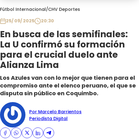
Programas
Fútbol Internacional
/
CHV Deportes
Club De La Comedia
25/ 09/ 2025
20:30
Contigo en Directo
En busca de las semifinales:
Plan Perfecto
La U confirmó su formación
El Tiempo
para el crucial duelo ante
Sabingo
Alianza Lima
Todos Los Programas
Los Azules van con lo mejor que tienen para el
compromiso ante el elenco peruano, el que se
disputa sin público en Coquimbo.
Por Marcelo Barrientos
Periodista Digital