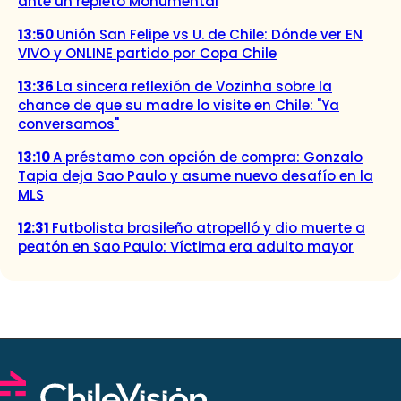
ante un repleto Monumental
13:50
Unión San Felipe vs U. de Chile: Dónde ver EN
VIVO y ONLINE partido por Copa Chile
13:36
La sincera reflexión de Vozinha sobre la
chance de que su madre lo visite en Chile: "Ya
conversamos"
13:10
A préstamo con opción de compra: Gonzalo
Tapia deja Sao Paulo y asume nuevo desafío en la
MLS
12:31
Futbolista brasileño atropelló y dio muerte a
peatón en Sao Paulo: Víctima era adulto mayor