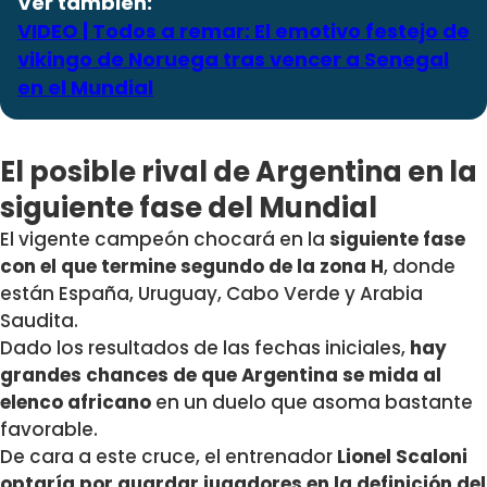
Ver también:
VIDEO | Todos a remar: El emotivo festejo de
vikingo de Noruega tras vencer a Senegal
en el Mundial
El posible rival de Argentina en la
siguiente fase del Mundial
El vigente campeón chocará en la
siguiente fase
con el que termine segundo de la zona H
, donde
están España, Uruguay, Cabo Verde y Arabia
Saudita.
Dado los resultados de las fechas iniciales,
hay
grandes chances de que Argentina se mida al
elenco africano
en un duelo que asoma bastante
favorable.
De cara a este cruce, el entrenador
Lionel Scaloni
optaría por guardar jugadores en la definición del