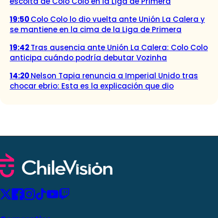
escolta de Colo Colo en la Liga de Primera
19:50
Colo Colo lo dio vuelta ante Unión La Calera y
se mantiene en la cima de la Liga de Primera
19:42
Tras ausencia ante Unión La Calera: Colo Colo
anticipa cuándo podría debutar Vozinha
14:20
Nelson Tapia renuncia a Imperial Unido tras
chocar ebrio: Esta es la explicación que dio