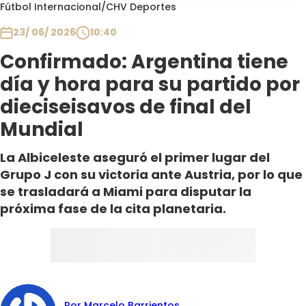
Programas
Fútbol Internacional
/
CHV Deportes
23/ 06/ 2026
10:40
Club De La Comedia
Contigo en Directo
Confirmado: Argentina tiene
Plan Perfecto
día y hora para su partido por
El Tiempo
dieciseisavos de final del
Sabingo
Mundial
Todos Los Programas
La Albiceleste aseguró el primer lugar del
Grupo J con su victoria ante Austria, por lo que
se trasladará a Miami para disputar la
próxima fase de la cita planetaria.
Por Marcelo Barrientos