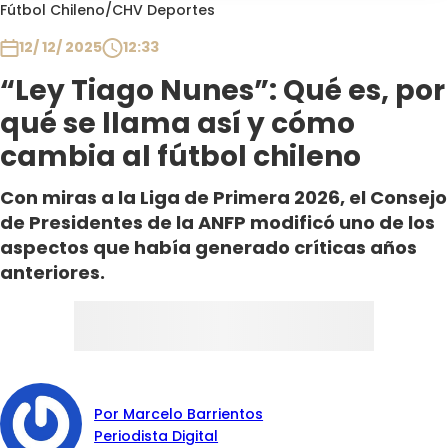
Programas
Fútbol Chileno
/
CHV Deportes
12/ 12/ 2025
12:33
Club De La Comedia
Contigo en Directo
“Ley Tiago Nunes”: Qué es, por
Plan Perfecto
qué se llama así y cómo
El Tiempo
cambia al fútbol chileno
Sabingo
Con miras a la Liga de Primera 2026, el Consejo
Todos Los Programas
de Presidentes de la ANFP modificó uno de los
aspectos que había generado críticas años
anteriores.
Por Marcelo Barrientos
Periodista Digital