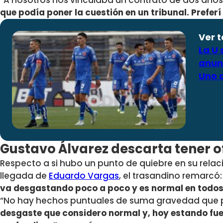
“A nosotros nos vinculaba un contrato de dos año
que podía poner la cuestión en un tribunal. Preferí
Ver 
La U
anunc
Uno d
Gustavo Álvarez descarta tener o
Respecto a si hubo un punto de quiebre en su relaci
llegada de
Eduardo Vargas
, el trasandino remarcó
va desgastando poco a poco y es normal en todos 
“No hay hechos puntuales de suma gravedad que 
desgaste que considero normal y, hoy estando fuer