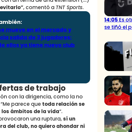
s con un tema de una extensión (…)
 evitarlo”
, comentó a
TNT Sports
.
14:05
Es o
también:
se tiñó el 
 se mueve en el mercado y
ia salida de 3 jugadores:
e ellos ya tiene nuevo club
fertas de trabajo
ón con la dirigencia, como la no
: “Me parece que
toda relación se
los ámbitos de la vida
“.
provocaron una ruptura,
sí un
a del club, no quiero ahondar ni