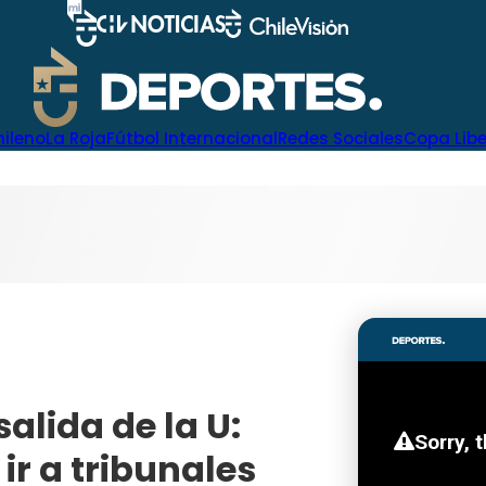
hileno
La Roja
Fútbol Internacional
Redes Sociales
Copa Lib
alida de la U:
ir a tribunales