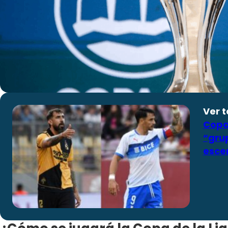
Ver 
Copa 
“grup
esce