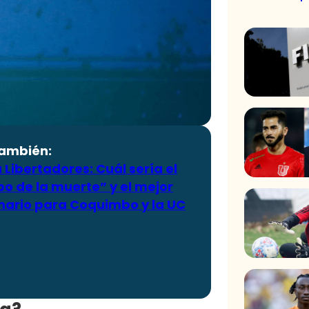
también:
Libertadores: Cuál sería el
o de la muerte” y el mejor
nario para Coquimbo y la UC